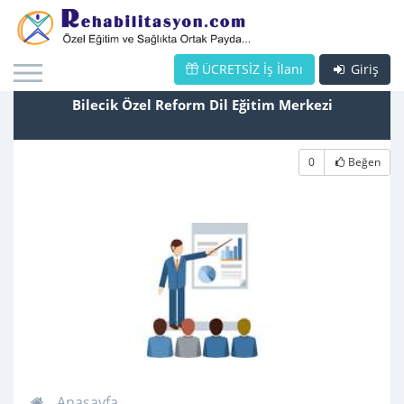
ÜCRETSİZ İş İlanı
Giriş
Bilecik Özel Reform Dil Eğitim Merkezi
0
Beğen
Anasayfa