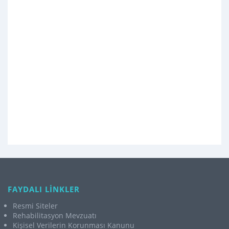
FAYDALI LİNKLER
Resmi Siteler
Rehabilitasyon Mevzuatı
Kişisel Verilerin Korunması Kanunu