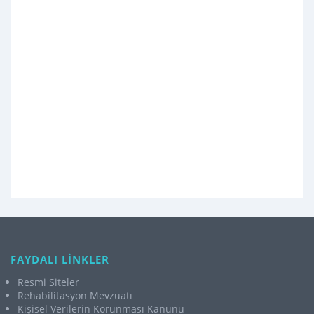
FAYDALI LİNKLER
Resmi Siteler
Rehabilitasyon Mevzuatı
Kişisel Verilerin Korunması Kanunu