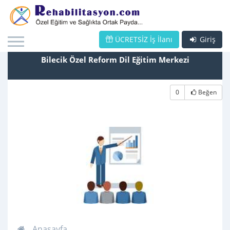
ÜCRETSİZ İş İlanı
Giriş
Bilecik Özel Reform Dil Eğitim Merkezi
0
Beğen
Anasayfa