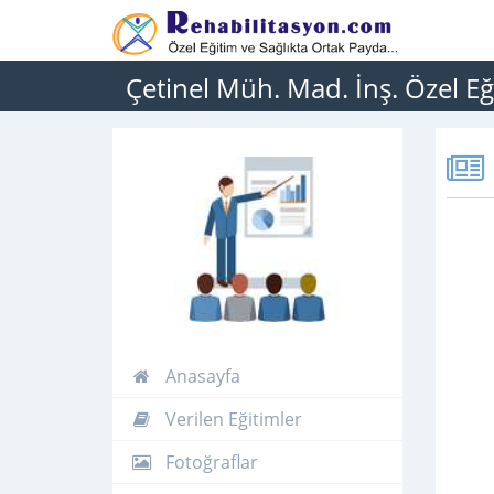
Çetinel Müh. Mad. İnş. Özel Eğt. 
Anasayfa
Verilen Eğitimler
Fotoğraflar