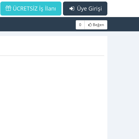
ÜCRETSİZ İş İlanı
Üye Girişi
0
Beğen