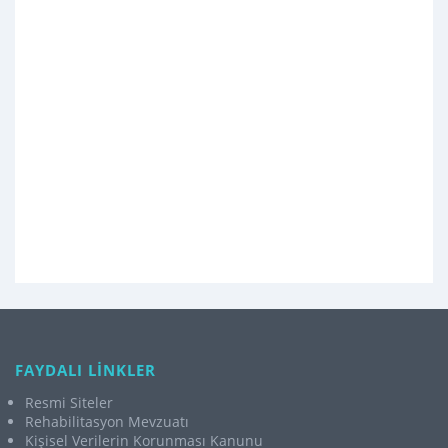
FAYDALI LİNKLER
Resmi Siteler
Rehabilitasyon Mevzuatı
Kişisel Verilerin Korunması Kanunu