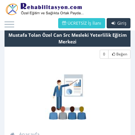
ÜCRETSİZ İş İlanı
Giriş
Mustafa Tolan Özel Can Src Mesleki Yeterlilik Eğitim
Merkezi
0
Beğen
Anasayfa