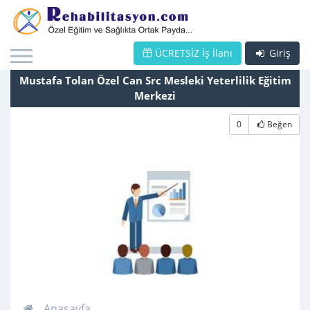
ÜCRETSİZ İş İlanı
Giriş
Mustafa Tolan Özel Can Src Mesleki Yeterlilik Eğitim
Merkezi
0
Beğen
Anasayfa