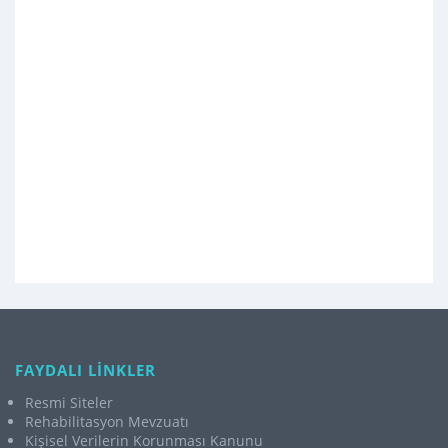
FAYDALI LİNKLER
Resmi Siteler
Rehabilitasyon Mevzuatı
Kişisel Verilerin Korunması Kanunu