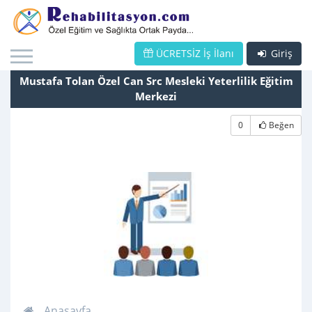
ÜCRETSİZ İş İlanı
Giriş
Mustafa Tolan Özel Can Src Mesleki Yeterlilik Eğitim
Merkezi
0
Beğen
Anasayfa