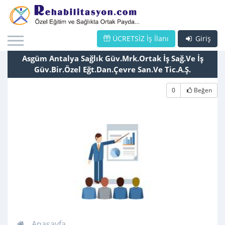
ÜCRETSİZ İş İlanı
Giriş
Asgüm Antalya Sağlık Güv.Mrk.Ortak İş Sağ.Ve İş
Güv.Bir.Özel Eğt.Dan.Çevre San.Ve Tic.A.Ş.
0
Beğen
Anasayfa