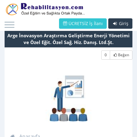
ÜCRETSİZ İş İlanı
Giriş
Arge İnovasyon Araştırma Geliştirme Enerji Yönetimi
ve Özel Eğit. Özel Sağ. Hiz. Danış. Ltd.Şt.
0
Beğen
Anasayfa