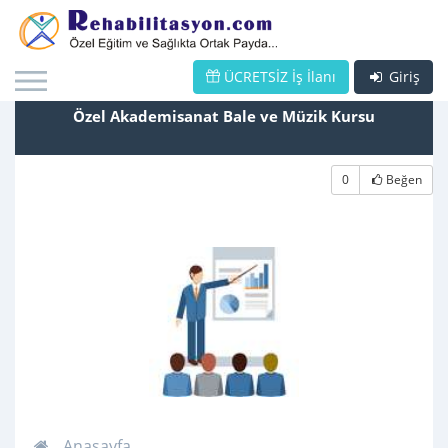
ÜCRETSİZ İş İlanı
Giriş
Özel Akademisanat Bale ve Müzik Kursu
0
Beğen
Anasayfa