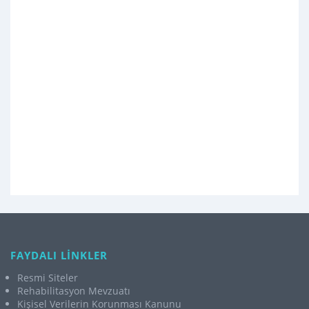
FAYDALI LİNKLER
Resmi Siteler
Rehabilitasyon Mevzuatı
Kişisel Verilerin Korunması Kanunu