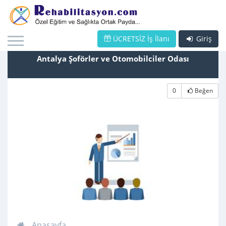
ÜCRETSİZ İş İlanı
Giriş
Antalya Şoförler ve Otomobilciler Odası
0
Beğen
Anasayfa