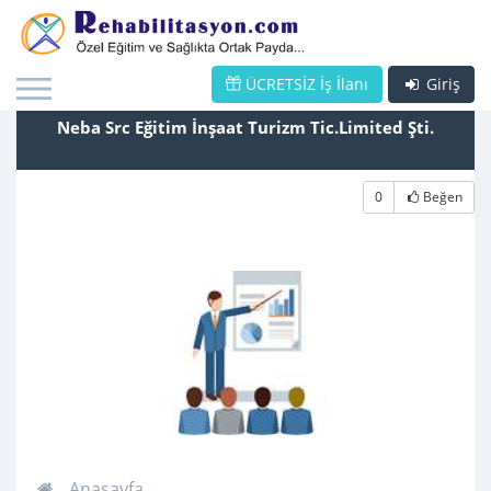
ÜCRETSİZ İş İlanı
Giriş
Neba Src Eğitim İnşaat Turizm Tic.Limited Şti.
0
Beğen
Anasayfa