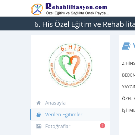
6. His Özel Eğitim ve Rehabili
V
ZİHİN
BEDEN
YAYGI
ÖZEL 
Anasayfa
İŞİTM
Verilen Eğitimler
Fotoğraflar
7