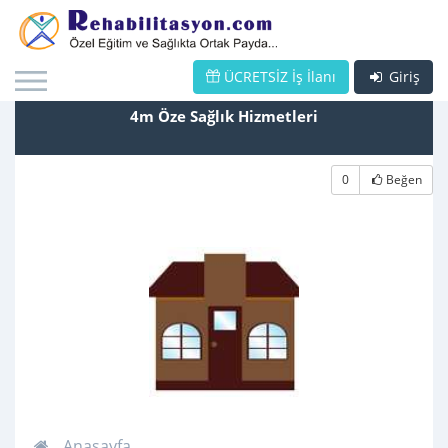
ÜCRETSİZ İş İlanı
Giriş
4m Öze Sağlık Hizmetleri
0
Beğen
Anasayfa