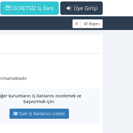
ÜCRETSİZ İş İlanı
Üye Girişi
0
Beğen
ulunmamaktadır
iğer kurumların iş ilanlarını incelemek ve
başvurmak için:
Tüm İş İlanlarını Listele