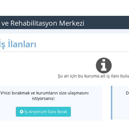
m ve Rehabilitasyon Merkezi
ş İlanları
Şu an için bu kuruma ait iş ilanı b
CV'nizi bırakmak ve kurumların size ulaşmasını
D
istiyorsanız:
İş Arıyorum İlanı Bırak