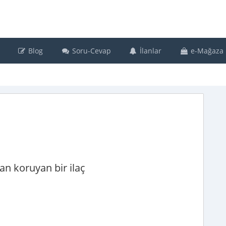
Blog
Soru-Cevap
İlanlar
e-Mağaza
an koruyan bir ilaç