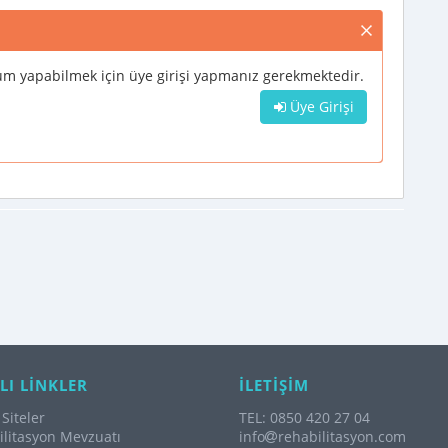
m yapabilmek için üye girişi yapmanız gerekmektedir.
Üye Girişi
LI LİNKLER
İLETİŞİM
Siteler
TEL: 0850 420 27 04
litasyon Mevzuatı
info
rehabilitasyon.com