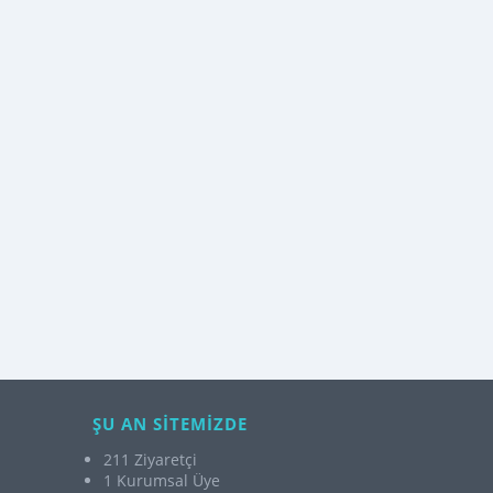
ŞU AN SİTEMİZDE
211 Ziyaretçi
1 Kurumsal Üye