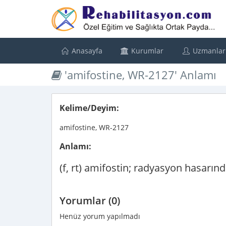
Anasayfa
Kurumlar
Uzmanlar
'amifostine, WR-2127' Anlamı
Kelime/Deyim:
amifostine, WR-2127
Anlamı:
(f, rt) amifostin; radyasyon hasarınd
Yorumlar (0)
Henüz yorum yapılmadı