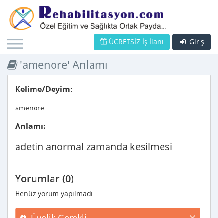
ÜCRETSİZ İş İlanı
Giriş
'amenore' Anlamı
Kelime/Deyim:
amenore
Anlamı:
adetin anormal zamanda kesilmesi
Yorumlar (0)
Henüz yorum yapılmadı
Üyelik Gerekli