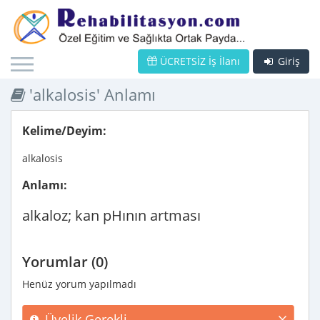
ÜCRETSİZ İş İlanı
Giriş
'alkalosis' Anlamı
Kelime/Deyim:
alkalosis
Anlamı:
alkaloz; kan pHının artması
Yorumlar (0)
Henüz yorum yapılmadı
Üyelik Gerekli