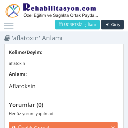
ÜCRETSİZ İş İlanı
Giriş
'aflatoxin' Anlamı
Kelime/Deyim:
aflatoxin
Anlamı:
Aflatoksin
Yorumlar (0)
Henüz yorum yapılmadı
Üyelik Gerekli