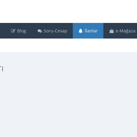
Blog
Soru-Cevap
İlanlar
e-Mağaza
ı