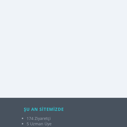
ŞU AN SİTEMİZDE
174 Ziyaretçi
5 Uzman Üye