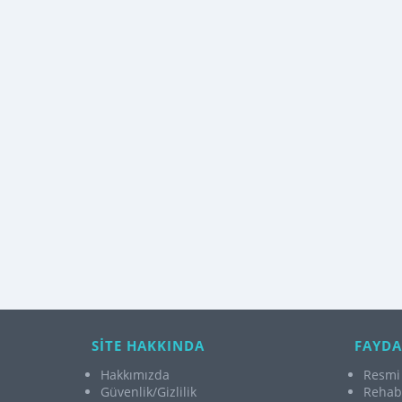
SİTE HAKKINDA
FAYDA
Hakkımızda
Resmi 
Güvenlik/Gizlilik
Rehabi