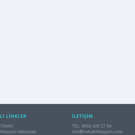
LI LİNKLER
İLETİŞİM
Siteler
TEL: 0850 420 27 04
litasyon Mevzuatı
info
rehabilitasyon.com