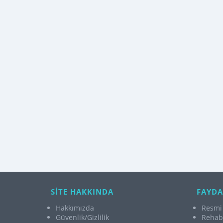
SİTE HAKKINDA
FAYDA
Hakkımızda
Resmi 
Güvenlik/Gizlilik
Rehabi