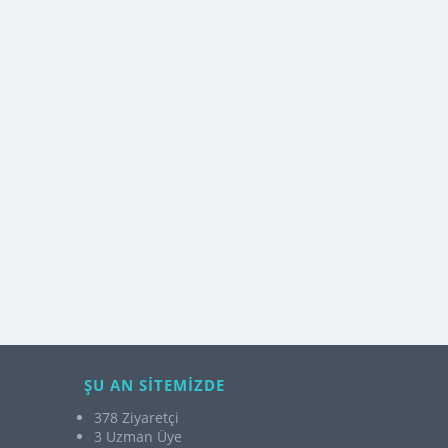
ŞU AN SİTEMİZDE
378 Ziyaretçi
3 Uzman Üye