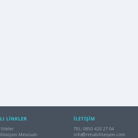
LI LİNKLER
İLETİŞİM
Siteler
TEL: 0850 420 27 04
litasyon Mevzuatı
info
rehabilitasyon.com