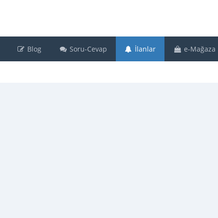
Blog
Soru-Cevap
İlanlar
e-Mağaza