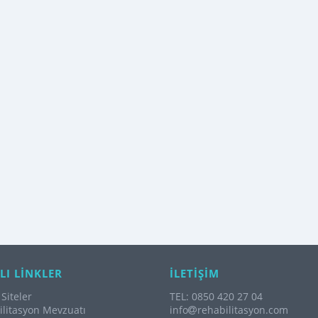
LI LİNKLER
İLETİŞİM
Siteler
TEL: 0850 420 27 04
litasyon Mevzuatı
info
rehabilitasyon.com