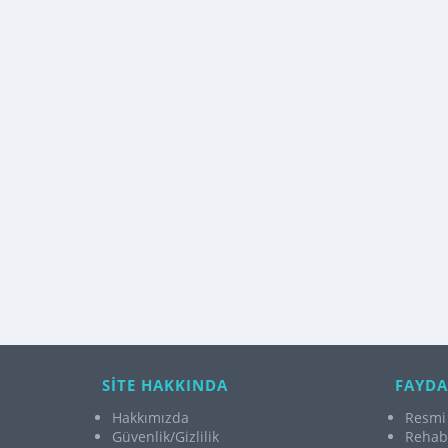
SİTE HAKKINDA
FAYDA
Hakkımızda
Resmi 
Güvenlik/Gizlilik
Rehabi