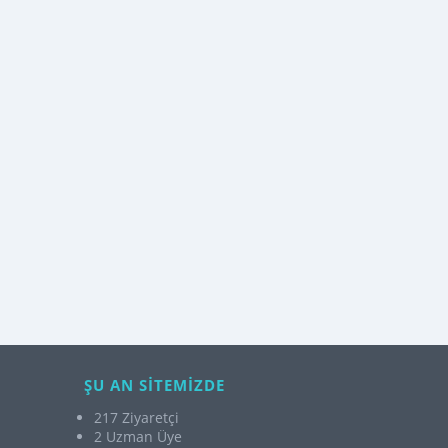
ŞU AN SİTEMİZDE
217 Ziyaretçi
2 Uzman Üye