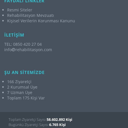
FAYDALI LİNKLER
Resmi Siteler
Rehabilitasyon Mevzuatı
Kişisel Verilerin Korunması Kanunu
İLETİŞİM
TEL: 0850 420 27 04
info
rehabilitasyon.com
ŞU AN SİTEMİZDE
166 Ziyaretçi
2 Kurumsal Üye
7 Uzman Üye
Toplam 175 Kişi Var
Toplam Ziyaretçi Sayısı
58.602.892 Kişi
Bugünkü Ziyaretçi Sayısı
6.765 Kişi