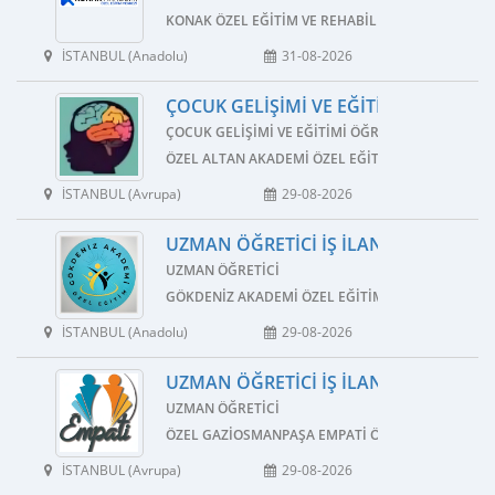
KONAK ÖZEL EĞITIM VE REHABILITASYON MERKEZI
İSTANBUL (Anadolu)
31-08-2026
ÇOCUK GELIŞIMI VE EĞITIMI ÖĞRETMEN
ÇOCUK GELIŞIMI VE EĞITIMI ÖĞRETMENI
ÖZEL ALTAN AKADEMI ÖZEL EĞITIM VE REHABILIT
İSTANBUL (Avrupa)
29-08-2026
UZMAN ÖĞRETICI İŞ İLANI
UZMAN ÖĞRETICI
GÖKDENIZ AKADEMI ÖZEL EĞITIM VE REHABILITA
İSTANBUL (Anadolu)
29-08-2026
UZMAN ÖĞRETICI İŞ İLANI
UZMAN ÖĞRETICI
ÖZEL GAZIOSMANPAŞA EMPATI ÖZEL EĞITIM VE R
İSTANBUL (Avrupa)
29-08-2026