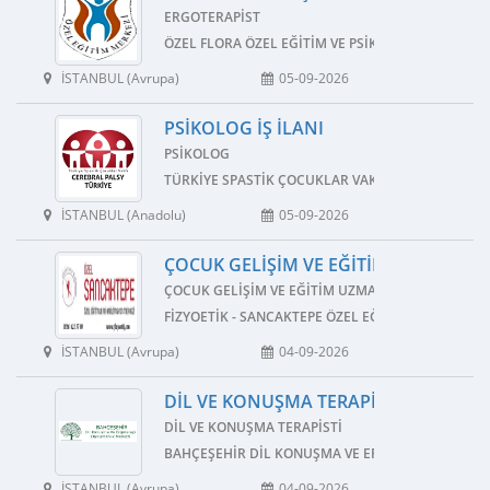
ERGOTERAPIST
ÖZEL FLORA ÖZEL EĞITIM VE PSIKOLOJIK DANIŞMA
İSTANBUL (Avrupa)
05-09-2026
PSIKOLOG İŞ İLANI
PSIKOLOG
TÜRKIYE SPASTIK ÇOCUKLAR VAKFI
İSTANBUL (Anadolu)
05-09-2026
ÇOCUK GELIŞIM VE EĞITIM UZMANI İŞ 
ÇOCUK GELIŞIM VE EĞITIM UZMANI
FIZYOETIK - SANCAKTEPE ÖZEL EĞITIM VE REHABI
İSTANBUL (Avrupa)
04-09-2026
DIL VE KONUŞMA TERAPISTI İŞ İLANI
DIL VE KONUŞMA TERAPISTI
BAHÇEŞEHIR DIL KONUŞMA VE ERGOTERAPI DANI
İSTANBUL (Avrupa)
04-09-2026