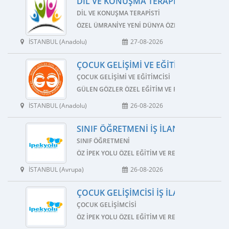
DIL VE KONUŞMA TERAPISTI İŞ İLANI
DIL VE KONUŞMA TERAPISTI
ÖZEL ÜMRANIYE YENI DÜNYA ÖZEL EĞITIM VE REH
İSTANBUL (Anadolu)
27-08-2026
ÇOCUK GELIŞIMI VE EĞITIMCISI İŞ İLAN
ÇOCUK GELIŞIMI VE EĞITIMCISI
GÜLEN GÖZLER ÖZEL EĞITIM VE REHABILITASYON
İSTANBUL (Anadolu)
26-08-2026
SINIF ÖĞRETMENI İŞ İLANI
SINIF ÖĞRETMENI
ÖZ İPEK YOLU ÖZEL EĞITIM VE REHABILITASYON M
İSTANBUL (Avrupa)
26-08-2026
ÇOCUK GELIŞIMCISI İŞ İLANI
ÇOCUK GELIŞIMCISI
ÖZ İPEK YOLU ÖZEL EĞITIM VE REHABILITASYON M