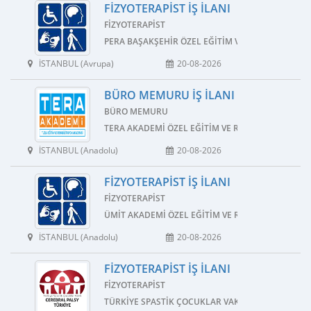
FIZYOTERAPIST İŞ İLANI
FIZYOTERAPIST
PERA BAŞAKŞEHIR ÖZEL EĞITIM VE REHABILITASY
İSTANBUL (Avrupa)
20-08-2026
BÜRO MEMURU İŞ İLANI
BÜRO MEMURU
TERA AKADEMI ÖZEL EĞITIM VE REHABILITASYON 
İSTANBUL (Anadolu)
20-08-2026
FIZYOTERAPIST İŞ İLANI
FIZYOTERAPIST
ÜMIT AKADEMI ÖZEL EĞITIM VE REHABILITASYON 
İSTANBUL (Anadolu)
20-08-2026
FIZYOTERAPIST İŞ İLANI
FIZYOTERAPIST
TÜRKIYE SPASTIK ÇOCUKLAR VAKFI