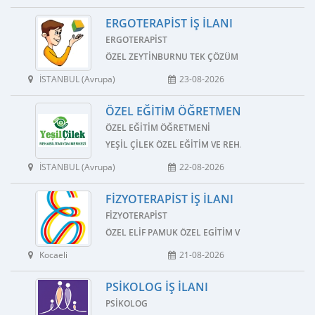
ERGOTERAPIST İŞ İLANI
ERGOTERAPIST
ÖZEL ZEYTINBURNU TEK ÇÖZÜM ÖZEL EĞITIM VE 
İSTANBUL (Avrupa)
23-08-2026
ÖZEL EĞITIM ÖĞRETMENI İŞ İLANI
ÖZEL EĞITIM ÖĞRETMENI
YEŞIL ÇILEK ÖZEL EĞITIM VE REHABILITASYON MER
İSTANBUL (Avrupa)
22-08-2026
FIZYOTERAPIST İŞ İLANI
FIZYOTERAPIST
ÖZEL ELIF PAMUK ÖZEL EGITIM VE REHABILITASYO
Kocaeli
21-08-2026
PSIKOLOG İŞ İLANI
PSIKOLOG