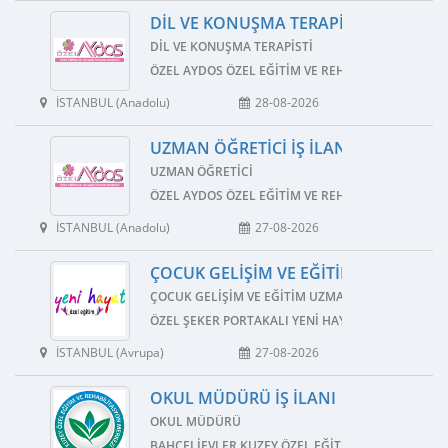
DIL VE KONUŞMA TERAPISTI İŞ İLANI
DIL VE KONUŞMA TERAPISTI
ÖZEL AYDOS ÖZEL EĞITIM VE REHABILITASYON ME
İSTANBUL (Anadolu)
28-08-2026
UZMAN ÖĞRETICI İŞ İLANI
UZMAN ÖĞRETICI
ÖZEL AYDOS ÖZEL EĞITIM VE REHABILITASYON ME
İSTANBUL (Anadolu)
27-08-2026
ÇOCUK GELIŞIM VE EĞITIM UZMANI İŞ 
ÇOCUK GELIŞIM VE EĞITIM UZMANI
ÖZEL ŞEKER PORTAKALI YENI HAYAT ÖZEL EĞITIM 
İSTANBUL (Avrupa)
27-08-2026
OKUL MÜDÜRÜ İŞ İLANI
OKUL MÜDÜRÜ
BAHÇELIEVLER KUZEY ÖZEL EĞITIM VE REHABILIT