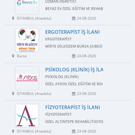
UZMAN ÖĞRETICI
BEYAZ EV ÖZEL EĞITIM VE REHABILITASYON MERKE
İSTANBUL (Anadolu)
24-08-2026
ERGOTERAPIST İŞ İLANI
ERGOTERAPIST
MIRTE DILKÖZEM BURSA ŞUBESI
Bursa
24-08-2026
PSIKOLOG (KLINIK) İŞ İLANI
PSIKOLOG (KLINIK)
ÖZEL AYDOS ÖZEL EĞITIM VE REHABILITASYON ME
İSTANBUL (Anadolu)
23-08-2026
FIZYOTERAPIST İŞ İLANI
FIZYOTERAPIST
ÖZEL ALTINTEPE REHABILITASYON VE EĞITIM MERK
İSTANBUL (Anadolu)
23-08-2026