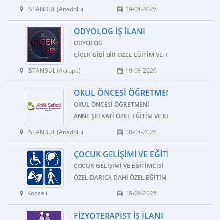
İSTANBUL (Anadolu)
19-08-2026
ODYOLOG İŞ İLANI
ODYOLOG
ÇIÇEK GIBI BIR ÖZEL EĞITIM VE REHABILITASYON 
İSTANBUL (Avrupa)
19-08-2026
OKUL ÖNCESI ÖĞRETMENI İŞ İLANI
OKUL ÖNCESI ÖĞRETMENI
ANNE ŞEFKATI ÖZEL EĞITIM VE REHABILITASYON M
İSTANBUL (Anadolu)
18-08-2026
ÇOCUK GELIŞIMI VE EĞITIMCISI İŞ İLAN
ÇOCUK GELIŞIMI VE EĞITIMCISI
ÖZEL DARICA DAHI ÖZEL EĞITIM VE REHABILITAS
Kocaeli
18-08-2026
FIZYOTERAPIST İŞ İLANI