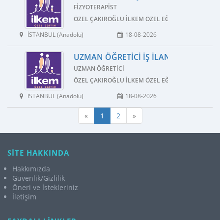
FIZYOTERAPIST
ÖZEL ÇAKIROĞLU İLKEM ÖZEL EĞITIM VE REHABIL
İSTANBUL (Anadolu)
18-08-2026
UZMAN ÖĞRETICI İŞ İLANI
UZMAN ÖĞRETICI
ÖZEL ÇAKIROĞLU İLKEM ÖZEL EĞITIM VE REHABIL
İSTANBUL (Anadolu)
18-08-2026
«
1
2
»
SİTE HAKKINDA
Hakkımızda
Güvenlik/Gizlilik
Öneri ve İstekleriniz
İletişim