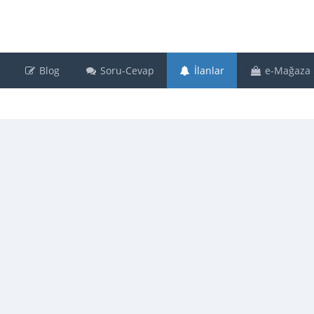
Blog
Soru-Cevap
İlanlar
e-Mağaza