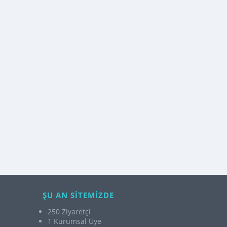
ŞU AN SİTEMİZDE
250 Ziyaretçi
1 Kurumsal Üye