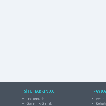
SİTE HAKKINDA
FAYDA
Hakkımızda
Resmi 
Güvenlik/Gizlilik
Rehabi