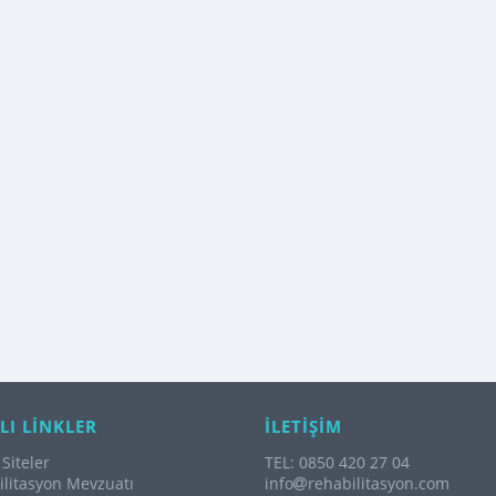
LI LİNKLER
İLETİŞİM
Siteler
TEL: 0850 420 27 04
litasyon Mevzuatı
info
rehabilitasyon.com