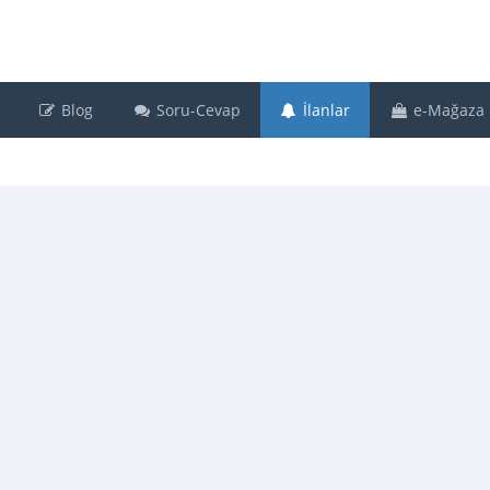
Blog
Soru-Cevap
İlanlar
e-Mağaza