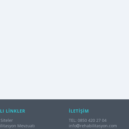
LI LİNKLER
İLETİŞİM
Siteler
TEL: 0850 420 27 04
litasyon Mevzuatı
info
rehabilitasyon.com