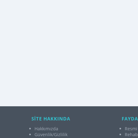
SİTE HAKKINDA
FAYDA
Hakkımızda
Resmi 
Güvenlik/Gizlilik
Rehabi