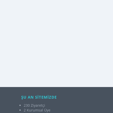
ŞU AN SİTEMİZDE
230 Ziyaretçi
2 Kurumsal Üye