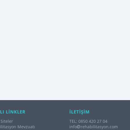
LI LİNKLER
İLETİŞİM
Siteler
TEL: 0850 420 27 04
litasyon Mevzuatı
info
rehabilitasyon.com