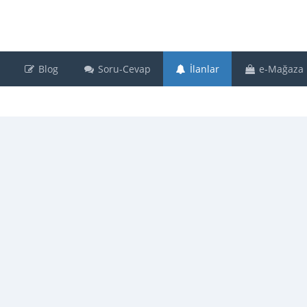
Blog
Soru-Cevap
İlanlar
e-Mağaza