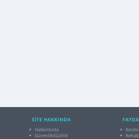
SİTE HAKKINDA
FAYDA
Hakkımızda
Resmi 
Güvenlik/Gizlilik
Rehabi