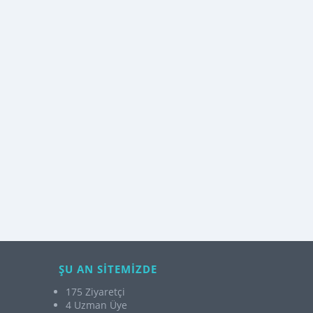
ŞU AN SİTEMİZDE
175 Ziyaretçi
4 Uzman Üye