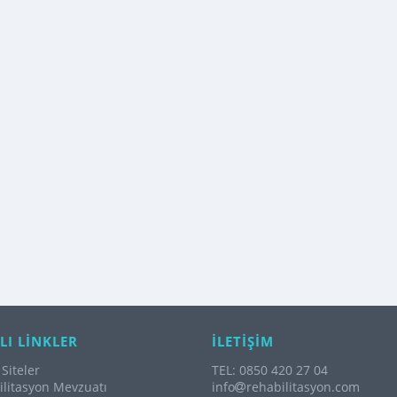
LI LİNKLER
İLETİŞİM
Siteler
TEL: 0850 420 27 04
litasyon Mevzuatı
info
rehabilitasyon.com