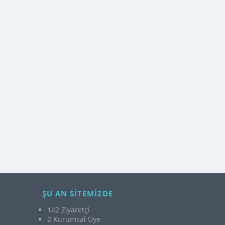
ŞU AN SİTEMİZDE
142 Ziyaretçi
2 Kurumsal Üye