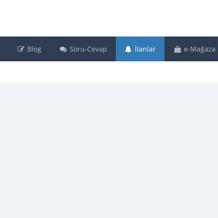
Blog
Soru-Cevap
İlanlar
e-Mağaza