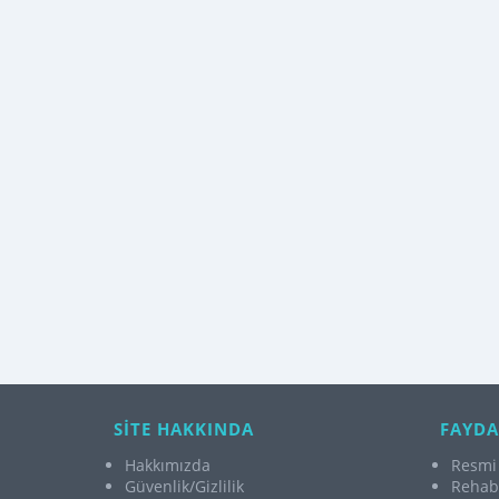
SİTE HAKKINDA
FAYDA
Hakkımızda
Resmi 
Güvenlik/Gizlilik
Rehabi