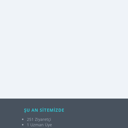
ŞU AN SİTEMİZDE
251 Ziyaretçi
1 Uzman Üye