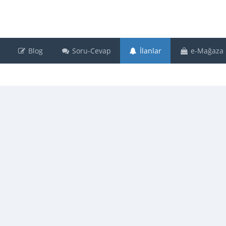
Blog
Soru-Cevap
İlanlar
e-Mağaza