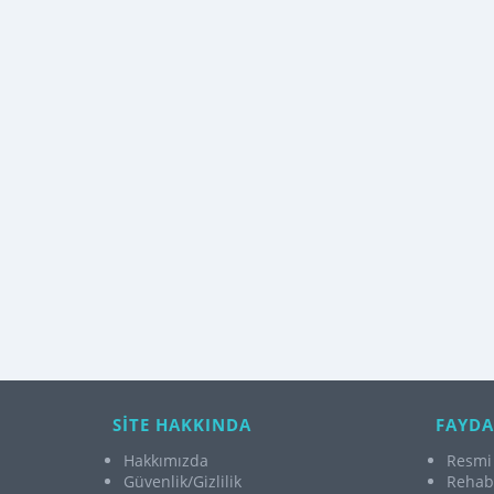
SİTE HAKKINDA
FAYDA
Hakkımızda
Resmi 
Güvenlik/Gizlilik
Rehabi