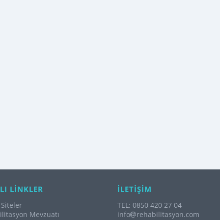
LI LİNKLER
İLETİŞİM
Siteler
TEL: 0850 420 27 04
litasyon Mevzuatı
info
rehabilitasyon.com