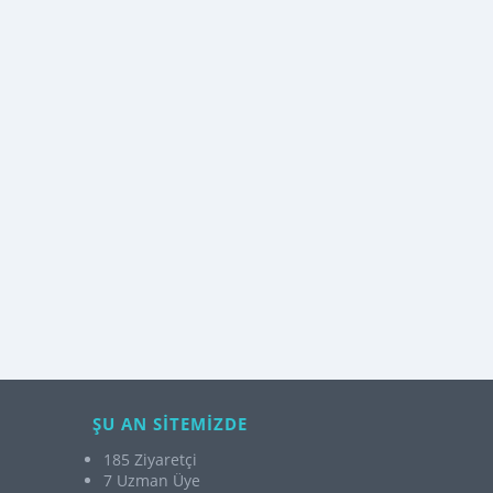
ŞU AN SİTEMİZDE
185 Ziyaretçi
7 Uzman Üye