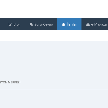
Blog
Soru-Cevap
İlanlar
e-Mağaza
ASYON MERKEZI