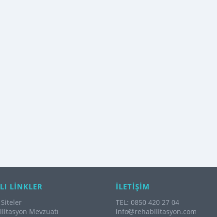
LI LİNKLER
İLETİŞİM
Siteler
TEL: 0850 420 27 04
litasyon Mevzuatı
info
rehabilitasyon.com