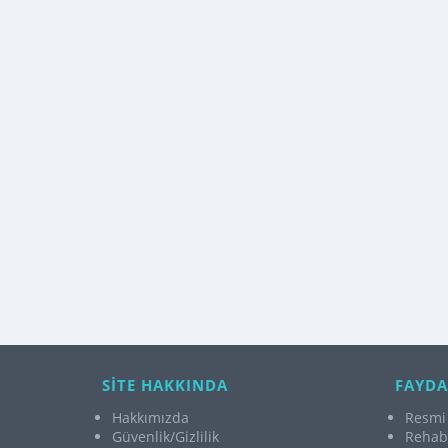
SİTE HAKKINDA
FAYDA
Hakkımızda
Resmi 
Güvenlik/Gizlilik
Rehabi