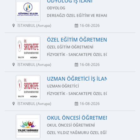
ODYOLOG İŞ İLANI
ODYOLOG
DEREAĞZI ÖZEL EĞITIM VE REHABILITASYON MERK
İSTANBUL (Avrupa)
16-08-2026
ÖZEL EĞITIM ÖĞRETMENI İŞ İLANI
ÖZEL EĞITIM ÖĞRETMENI
FIZYOETIK - SANCAKTEPE ÖZEL EĞITIM VE REHABI
İSTANBUL (Avrupa)
16-08-2026
UZMAN ÖĞRETICI İŞ İLANI
UZMAN ÖĞRETICI
FIZYOETIK - SANCAKTEPE ÖZEL EĞITIM VE REHABI
İSTANBUL (Avrupa)
16-08-2026
OKUL ÖNCESI ÖĞRETMENI İŞ İLANI
OKUL ÖNCESI ÖĞRETMENI
ÖZEL YILDIZ YAĞMURU ÖZEL EĞITIM VE REHABILI