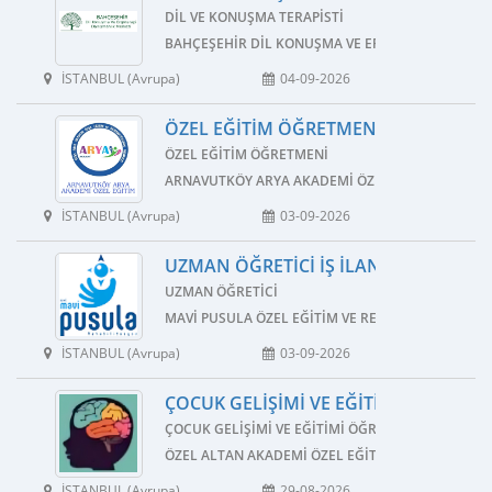
DIL VE KONUŞMA TERAPISTI
BAHÇEŞEHIR DIL KONUŞMA VE ERGOTERAPI DANI
İSTANBUL (Avrupa)
04-09-2026
ÖZEL EĞITIM ÖĞRETMENI İŞ İLANI
ÖZEL EĞITIM ÖĞRETMENI
ARNAVUTKÖY ARYA AKADEMI ÖZEL EĞITIM VE REH
İSTANBUL (Avrupa)
03-09-2026
UZMAN ÖĞRETICI İŞ İLANI
UZMAN ÖĞRETICI
MAVI PUSULA ÖZEL EĞITIM VE REHABILITASYON M
İSTANBUL (Avrupa)
03-09-2026
ÇOCUK GELIŞIMI VE EĞITIMI ÖĞRETMEN
ÇOCUK GELIŞIMI VE EĞITIMI ÖĞRETMENI
ÖZEL ALTAN AKADEMI ÖZEL EĞITIM VE REHABILIT
İSTANBUL (Avrupa)
29-08-2026