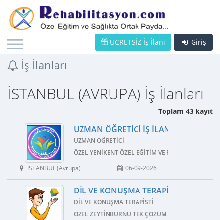
ÜCRETSİZ İş İlanı
Giriş
İş İlanları
İSTANBUL (AVRUPA) İş İlanları
Toplam 43 kayıt
UZMAN ÖĞRETICI İŞ İLANI
UZMAN ÖĞRETICI
ÖZEL YENIKENT ÖZEL EĞITIM VE REHABILITASYON
İSTANBUL (Avrupa)
06-09-2026
DIL VE KONUŞMA TERAPISTI İŞ İLANI
DIL VE KONUŞMA TERAPISTI
ÖZEL ZEYTINBURNU TEK ÇÖZÜM ÖZEL EĞITIM VE 