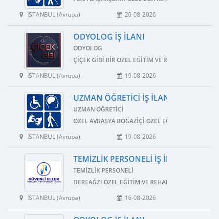
İSTANBUL (Avrupa)
20-08-2026
ODYOLOG İŞ İLANI
ODYOLOG
ÇIÇEK GIBI BIR ÖZEL EĞITIM VE REHABILITASYON 
İSTANBUL (Avrupa)
19-08-2026
UZMAN ÖĞRETICI İŞ İLANI
UZMAN ÖĞRETICI
ÖZEL AVRASYA BOĞAZIÇI ÖZEL EĞITIM VE REHABI
İSTANBUL (Avrupa)
19-08-2026
TEMIZLIK PERSONELI İŞ İLANI
TEMIZLIK PERSONELI
DEREAĞZI ÖZEL EĞITIM VE REHABILITASYON MERK
İSTANBUL (Avrupa)
16-08-2026