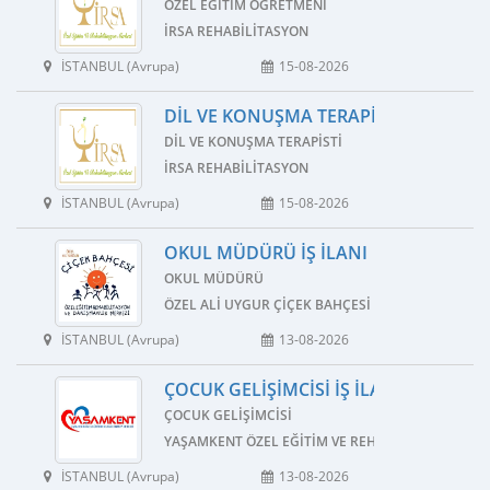
ÖZEL EĞITIM ÖĞRETMENI
İRSA REHABILITASYON
İSTANBUL (Avrupa)
15-08-2026
DIL VE KONUŞMA TERAPISTI İŞ İLANI
DIL VE KONUŞMA TERAPISTI
İRSA REHABILITASYON
İSTANBUL (Avrupa)
15-08-2026
OKUL MÜDÜRÜ İŞ İLANI
OKUL MÜDÜRÜ
ÖZEL ALI UYGUR ÇIÇEK BAHÇESI ÖZEL EĞITIM VE 
İSTANBUL (Avrupa)
13-08-2026
ÇOCUK GELIŞIMCISI İŞ İLANI
ÇOCUK GELIŞIMCISI
YAŞAMKENT ÖZEL EĞITIM VE REHABILITASYON ME
İSTANBUL (Avrupa)
13-08-2026