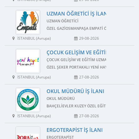
UZMAN ÖĞRETICI İŞ İLANI
UZMAN ÖĞRETICI
ÖZEL GAZIOSMANPAŞA EMPATI ÖZEL EĞITIM VE R
İSTANBUL (Avrupa)
29-08-2026
ÇOCUK GELIŞIM VE EĞITIM UZMANI İŞ 
ÇOCUK GELIŞIM VE EĞITIM UZMANI
ÖZEL ŞEKER PORTAKALI YENI HAYAT ÖZEL EĞITIM 
İSTANBUL (Avrupa)
27-08-2026
OKUL MÜDÜRÜ İŞ İLANI
OKUL MÜDÜRÜ
BAHÇELIEVLER KUZEY ÖZEL EĞITIM VE REHABILIT
İSTANBUL (Avrupa)
27-08-2026
ERGOTERAPIST İŞ İLANI
ERGOTERAPIST