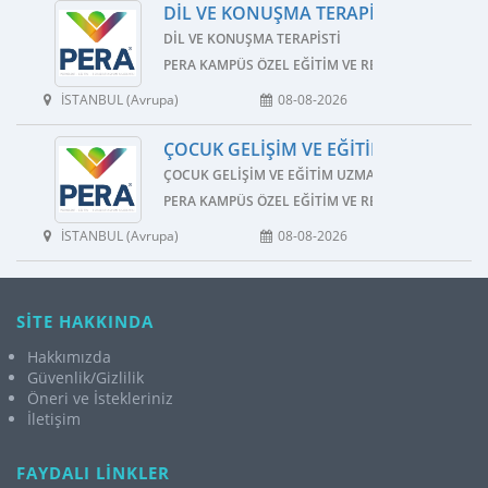
DIL VE KONUŞMA TERAPISTI İŞ İLANI
DIL VE KONUŞMA TERAPISTI
PERA KAMPÜS ÖZEL EĞITIM VE REHABILITASYON M
İSTANBUL (Avrupa)
08-08-2026
ÇOCUK GELIŞIM VE EĞITIM UZMANI İŞ 
ÇOCUK GELIŞIM VE EĞITIM UZMANI
PERA KAMPÜS ÖZEL EĞITIM VE REHABILITASYON M
İSTANBUL (Avrupa)
08-08-2026
SİTE HAKKINDA
Hakkımızda
Güvenlik/Gizlilik
Öneri ve İstekleriniz
İletişim
FAYDALI LİNKLER