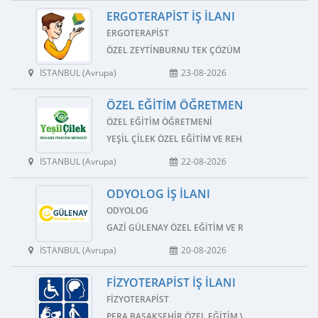
ERGOTERAPIST İŞ İLANI
ERGOTERAPIST
ÖZEL ZEYTINBURNU TEK ÇÖZÜM ÖZEL EĞITIM VE 
İSTANBUL (Avrupa)
23-08-2026
ÖZEL EĞITIM ÖĞRETMENI İŞ İLANI
ÖZEL EĞITIM ÖĞRETMENI
YEŞIL ÇILEK ÖZEL EĞITIM VE REHABILITASYON MER
İSTANBUL (Avrupa)
22-08-2026
ODYOLOG İŞ İLANI
ODYOLOG
GAZI GÜLENAY ÖZEL EĞITIM VE REHABILITASYON 
İSTANBUL (Avrupa)
20-08-2026
FIZYOTERAPIST İŞ İLANI
FIZYOTERAPIST
PERA BAŞAKŞEHIR ÖZEL EĞITIM VE REHABILITASY