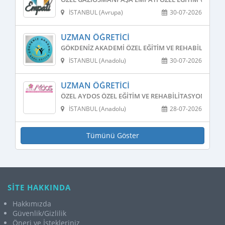
İSTANBUL (Avrupa)
30-07-2026
UZMAN ÖĞRETICI
GÖKDENIZ AKADEMI ÖZEL EĞITIM VE REHABILITASY
İSTANBUL (Anadolu)
30-07-2026
UZMAN ÖĞRETICI
ÖZEL AYDOS ÖZEL EĞITIM VE REHABILITASYON MERK
İSTANBUL (Anadolu)
28-07-2026
Tümünü Göster
SİTE HAKKINDA
Hakkımızda
Güvenlik/Gizlilik
Öneri ve İstekleriniz