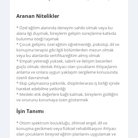
Aranan Nitelikler
* Özel eğitim alanında deneyim sahibi olmak veya bu
alana ilgi duymak, bireylerin gelişim süreçlerine katkıda
bulunma isteği taşımak
* Çocuk gelişimi, özel eğitim öğretmenliği, psikoloji, dil ve
konuşma terapisi gibi ilgili bölümlerden mezun olmak
veya bu alanlarda sertifika/eğitim almış olmak
* Empati yeteneği yüksek, sabırlı ve iletişim becerileri
güçlü olmak; destek ihtiyacı olan çocukların ihtiyaçlarını
anlama ve onlara uygun yaklaşım sergileme konusunda
özenli davranmak
* Ekip çalışmasına yatkınlık, disiplinlerarası iş birliği içinde
hareket edebilme yetkinliği
* Mesleki etik değerlere bağlı kalmak, bireylerin gizliliğini
ve onurunu korumaya özen göstermek
İşin Tanımı
* Otizm spektrum bozukluğu, zihinsel engel, dil ve
konuşma gecikmesi veya fiziksel rehabilitasyon ihtiyacı
olan çocukların bireysel eğitim planlarını uygulamak ve