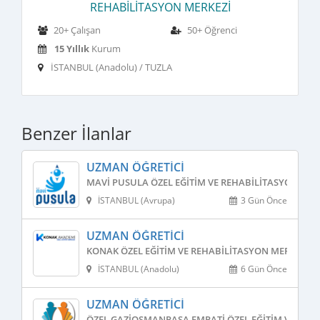
REHABILITASYON MERKEZI
20+ Çalışan
50+ Öğrenci
15 Yıllık
Kurum
İSTANBUL (Anadolu) / TUZLA
Benzer İlanlar
UZMAN ÖĞRETICI
MAVI PUSULA ÖZEL EĞITIM VE REHABILITASYON MER
İSTANBUL (Avrupa)
3 Gün Önce
UZMAN ÖĞRETICI
KONAK ÖZEL EĞITIM VE REHABILITASYON MERKEZI
İSTANBUL (Anadolu)
6 Gün Önce
UZMAN ÖĞRETICI
ÖZEL GAZIOSMANPAŞA EMPATI ÖZEL EĞITIM VE REH