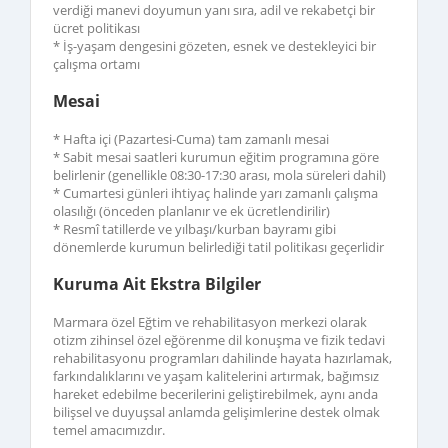
verdiği manevi doyumun yanı sıra, adil ve rekabetçi bir
ücret politikası
* İş-yaşam dengesini gözeten, esnek ve destekleyici bir
çalışma ortamı
Mesai
* Hafta içi (Pazartesi-Cuma) tam zamanlı mesai
* Sabit mesai saatleri kurumun eğitim programına göre
belirlenir (genellikle 08:30-17:30 arası, mola süreleri dahil)
* Cumartesi günleri ihtiyaç halinde yarı zamanlı çalışma
olasılığı (önceden planlanır ve ek ücretlendirilir)
* Resmî tatillerde ve yılbaşı/kurban bayramı gibi
dönemlerde kurumun belirlediği tatil politikası geçerlidir
Kuruma Ait Ekstra Bilgiler
Marmara özel Eğtim ve rehabilitasyon merkezi olarak
otizm zihinsel özel eğörenme dil konuşma ve fizik tedavi
rehabilitasyonu programları dahilinde hayata hazırlamak,
farkındalıklarını ve yaşam kalitelerini artırmak, bağımsız
hareket edebilme becerilerini geliştirebilmek, aynı anda
bilişsel ve duyuşsal anlamda gelişimlerine destek olmak
temel amacımızdır.