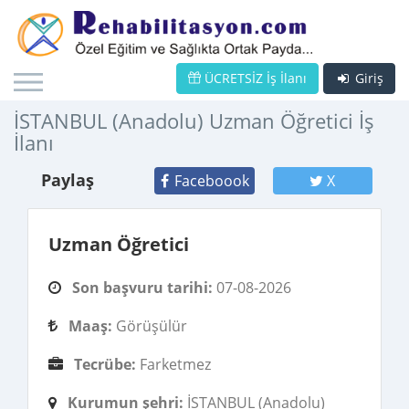
ÜCRETSİZ İş İlanı
Giriş
İSTANBUL (Anadolu) Uzman Öğretici İş
İlanı
Paylaş
Faceboook
X
Uzman Öğretici
Son başvuru tarihi:
07-08-2026
Maaş:
Görüşülür
Tecrübe:
Farketmez
Kurumun şehri:
İSTANBUL (Anadolu)