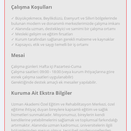
Çalışma Koşulları
✓ Büyükçekmece, Beylikdüzü, Esenyurt ve Silivri bölgelerinde
bulunan modern ve donanımlı merkezlerimizde çalışma imkanı
✓ Alanında uzman, destekleyici ve samimi bir çalışma ortamı
✓ Mesleki gelişim ve eğitim fırsatları
✓ Kurum tarafından sağlanan gerekli malzeme ve kaynaklar
✓ Kapsayıcı, etik ve saygı temelli bir iş ortamı
Mesai
Çalışma günleri: Hafta içi Pazartesi-Cuma
Çalışma saatleri: 09:00 - 18:00 (veya kurum ihtiyaçlarına göre
esnek çalışma saatleri uygulanabilir)
Gerektiğinde destek amaçlı ek mesailer yapılabilir.
Kuruma Ait Ekstra Bilgiler
Uzman Akademi Özel Eğitim ve Rehabilitasyon Merkezi, özel
eğitime ihtiyaç duyan bireylere kapsamlı eğitim ve sağlık
hizmetleri sunmaktadır. Misyonumuz, bireylerin kendi
kendilerine yetebilmelerini sağlamak ve toplumsal farkındalığı
artırmaktır. Alanında uzman kadromuz, üniversitelerin ilgili
bölümlerinden mezun olmuş, tecrübeli profesyonellerden