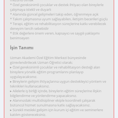
mezunu olmak
* Özel gereksinimli çocuklar ve destek ihtiyacı olan bireylerle
çalışmaya istekli ve duyarlı
* Alanında güncel gelişmeleri takip eden, öğrenmeye açık
* Takım çalışmasına uyum sağlayabilen, iletişim becerileri güçlü
* Terapi, eğitim ve rehabilitasyon süreçlerine katkı verebilecek
deneyim tercih sebebidir
* Etik değerlere önem veren, kapsayıcı ve saygılı yaklaşımı
benimseyen
İşin Tanımı
Uzman Akademi Özel Eğitim Merkezi bünyesinde
görevlendirilecek Uzman Öğretici olarak;
▸ Özel gereksinimli çocuklar ve rehabilitasyon desteği alan
bireylere yönelik eğitim programlarını planlayıp
uygulayacaksınız.
▸ Bireylerin gelişim ihtiyaçlarına uygun destekleyici yöntem ve
teknikleri kullanacaksınız.
▸ Ailelerle iş birliği içinde, bireylerin eğitim süreçlerine ilişkin
bilgilendirme ve yönlendirme yapacaksınız.
▸ Alanınızdaki multidisipliner ekiple koordineli çalışarak
bütüncül hizmet sunulmasına katkı sağlayacaksınız.
▸ Sürekli mesleki gelişim için kurum içi eğitim ve seminerlere
katılım göstereceksiniz.