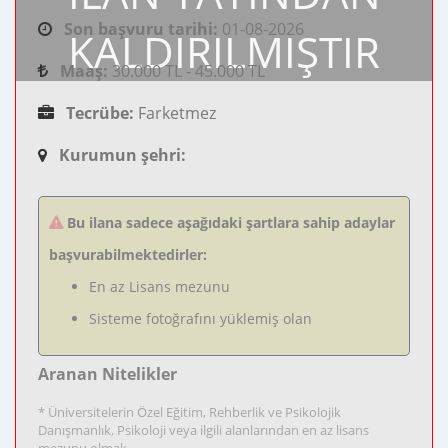
Son başvuru tarihi:
01-08-2026
KALDIRILMIŞTIR
Maaş:
30.000 TL - 45.000 TL
Tecrübe:
Farketmez
Kurumun şehri:
Bu ilana sadece aşağıdaki şartlara sahip adaylar
başvurabilmektedirler:
En az Lisans mezunu
Sisteme fotoğrafını yüklemiş olan
Aranan Nitelikler
* Üniversitelerin Özel Eğitim, Rehberlik ve Psikolojik
Danışmanlık, Psikoloji veya ilgili alanlarından en az lisans