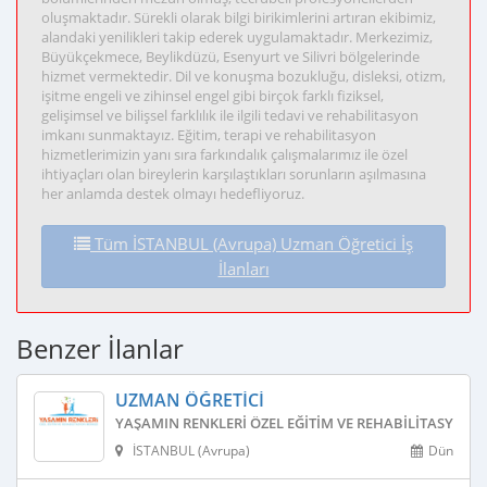
oluşmaktadır. Sürekli olarak bilgi birikimlerini artıran ekibimiz,
alandaki yenilikleri takip ederek uygulamaktadır. Merkezimiz,
Büyükçekmece, Beylikdüzü, Esenyurt ve Silivri bölgelerinde
hizmet vermektedir. Dil ve konuşma bozukluğu, disleksi, otizm,
işitme engeli ve zihinsel engel gibi birçok farklı fiziksel,
gelişimsel ve bilişsel farklılık ile ilgili tedavi ve rehabilitasyon
imkanı sunmaktayız. Eğitim, terapi ve rehabilitasyon
hizmetlerimizin yanı sıra farkındalık çalışmalarımız ile özel
ihtiyaçları olan bireylerin karşılaştıkları sorunların aşılmasına
her anlamda destek olmayı hedefliyoruz.
Tüm İSTANBUL (Avrupa) Uzman Öğretici İş
İlanları
Benzer İlanlar
UZMAN ÖĞRETICI
YAŞAMIN RENKLERI ÖZEL EĞITIM VE REHABILITASYON 
İSTANBUL (Avrupa)
Dün