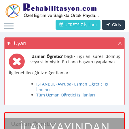
ÜCRETSİZ İş İlanı
Giriş
Uyarı
'
Uzman Öğretici
' başlıklı iş ilanı süresi dolmuş
veya silinmiştir. Bu ilana başvuru yapılamaz.
İlgilenebileceğiniz diğer ilanlar:
İSTANBUL (Avrupa) Uzman Öğretici İş
İlanları
Tüm Uzman Öğretici İş İlanları
İLAN YAYINDAN
Uzman Öğretici