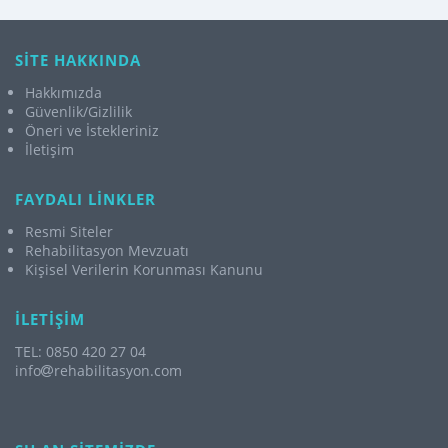
SİTE HAKKINDA
Hakkımızda
Güvenlik/Gizlilik
Öneri ve İstekleriniz
İletişim
FAYDALI LİNKLER
Resmi Siteler
Rehabilitasyon Mevzuatı
Kişisel Verilerin Korunması Kanunu
İLETİŞİM
TEL: 0850 420 27 04
info
rehabilitasyon.com