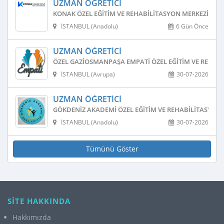
UZMAN ÖĞRETICI
KONAK ÖZEL EĞITIM VE REHABILITASYON MERKEZI
İSTANBUL (Anadolu)
6 Gün Önce
UZMAN ÖĞRETICI
ÖZEL GAZIOSMANPAŞA EMPATI ÖZEL EĞITIM VE REHAB
İSTANBUL (Avrupa)
30-07-2026
UZMAN ÖĞRETICI
GÖKDENIZ AKADEMI ÖZEL EĞITIM VE REHABILITASYON
İSTANBUL (Anadolu)
30-07-2026
Tümünü Göster
SİTE HAKKINDA
Hakkımızda