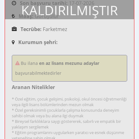
Son başvuru tarihi:
17-07-2026
KALDIRILMIŞTIR
Maaş:
Görüşülür
Tecrübe:
Farketmez
Kurumun şehri:
Bu ilana
en az lisans mezunu adaylar
başvurabilmektedirler
Aranan Nitelikler
* Özel eğitim, çocuk gelişimi, psikoloji, okul öncesi öğretmenliği
veya ilgili lisans bölümlerinden mezun olmak
* Özel gereksinimli çocuklarla çalışma konusunda deneyim
sahibi olmak veya bu alana ilgi duymak
* Bireysel farklılıklara saygı göstererek, sabırlı ve empatik bir
yaklaşım sergilemek
* Eğitim programlarını uygularken yaratıcı ve esnek düşünme
yeteneğine sahip olmak