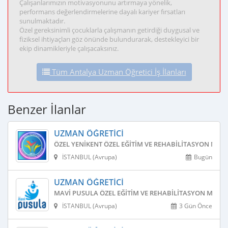
Çalışanlarımızın motivasyonunu artırmaya yönelik,
performans değerlendirmelerine dayalı kariyer fırsatları
sunulmaktadır.
Özel gereksinimli çocuklarla çalışmanın getirdiği duygusal ve
fiziksel ihtiyaçları göz önünde bulundurarak, destekleyici bir
ekip dinamikleriyle çalışacaksınız.
Tüm Antalya Uzman Öğretici İş İlanları
Benzer İlanlar
UZMAN ÖĞRETICI
ÖZEL YENIKENT ÖZEL EĞITIM VE REHABILITASYON MERK
İSTANBUL (Avrupa)
Bugün
UZMAN ÖĞRETICI
MAVI PUSULA ÖZEL EĞITIM VE REHABILITASYON MERKE
İSTANBUL (Avrupa)
3 Gün Önce