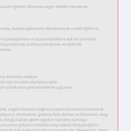
çocukların gelişim düzeyine uygun şekilde hazırlamak
zda, mesleki gelişiminizi destekleyecek sürekli eğitim ve
i paylaşımlara ve sosyal etkinliklere açık bir iş kültürü
 görüşmelerinde, profesyonel destek ve rehberlik
 imkanı
mış dinlenme aralıkları
leri için önceden planlama yapılır
rum politikasına göre düzenleme uygulanır
rak, engelli bireylerin bağımsız yaşam becerilerini kazanarak
yoruz. Merkezimiz, gelişmiş fiziki alanları ve donanımlı, sevgi
ayık olduğu kaliteli eğitim-öğretim hizmetini sunmayı
imizin gelişimini titizlikle takip ederek bireysel eğitim
endirerek daha kaliteli bir eğitim sunmaktadır. Merkezimiz, Down