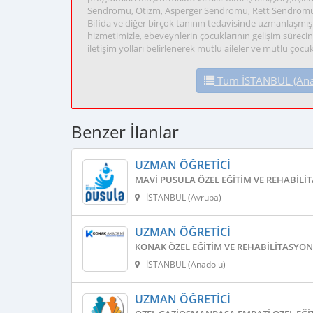
Sendromu, Otizm, Asperger Sendromu, Rett Sendromu, M
Bifida ve diğer birçok tanının tedavisinde uzmanlaşmış
hizmetimizle, ebeveynlerin çocuklarının gelişim sürecine d
iletişim yolları belirlenerek mutlu aileler ve mutlu çoc
Tüm İSTANBUL (Anado
Benzer İlanlar
UZMAN ÖĞRETICI
MAVI PUSULA ÖZEL EĞITIM VE REHABILI
İSTANBUL (Avrupa)
UZMAN ÖĞRETICI
KONAK ÖZEL EĞITIM VE REHABILITASYON
İSTANBUL (Anadolu)
UZMAN ÖĞRETICI