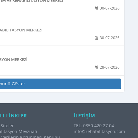
TIM VE REHABILITASYON MERKEZI
30-07-2026
ABILITASYON MERKEZI
30-07-2026
ASYON MERKEZI
28-07-2026
münü Göster
LI LİNKLER
İLETİŞİM
Siteler
TEL: 0850 420 27 04
litasyon Mevzuatı
info
rehabilitasyon.com
l Verilerin Korunması Kanunu