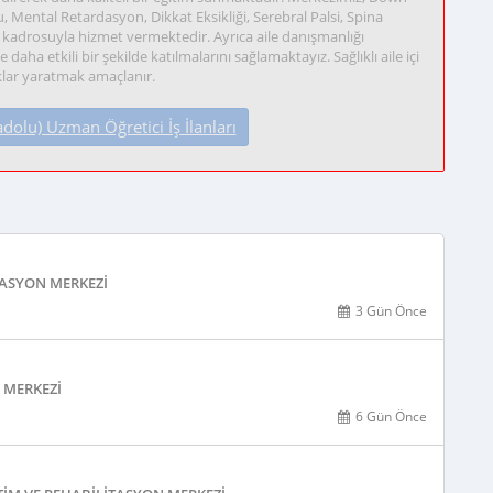
ental Retardasyon, Dikkat Eksikliği, Serebral Palsi, Spina
 kadrosuyla hizmet vermektedir. Ayrıca aile danışmanlığı
aha etkili bir şekilde katılmalarını sağlamaktayız. Sağlıklı aile içi
uklar yaratmak amaçlanır.
lu) Uzman Öğretici İş İlanları
TASYON MERKEZI
3 Gün Önce
 MERKEZI
6 Gün Önce