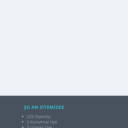
ŞU AN SİTEMİZDE
229 Ziyaretçi
2 Kurumsal Üye
3 Uzman Üye