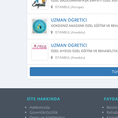
ÖZEL GAZIOSMANPAŞA EMPATI ÖZEL EĞI
İSTANBUL (Avrupa)
UZMAN ÖĞRETICI
GÖKDENIZ AKADEMI ÖZEL EĞITIM VE REH
İSTANBUL (Anadolu)
UZMAN ÖĞRETICI
ÖZEL AYDOS ÖZEL EĞITIM VE REHABILIT
İSTANBUL (Anadolu)
Tü
SİTE HAKKINDA
FAYDA
Hakkımızda
Resmi 
Güvenlik/Gizlilik
Rehabi
Öneri ve İstekleriniz
Kişise