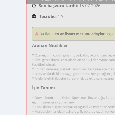
Son başvuru tarihi:
15-07-2026
Tecrübe:
1 Yıl
Bu ilana
en az lisans mezunu adaylar
başvu
Aranan Nitelikler
* Özel eğitim, çocuk gelişimi, psikoloji, okul öncesi öğ
* Özel gereksinimli çocuklarla en az 1 yıl deneyime sa
tecrübeli olmak
* Empati yeteneği yüksek, sabırlı ve işbirliğine açık bir
* Bireysel farklılıklara saygı göstererek, her çocuğun 
* Ailelerle etkili iletişim kurabilmek ve ekip çalışmasın
İşin Tanımı
* Down Sendromu, Otizm Spektrum Bozukluğu, Serebral Pa
eğitim süreçlerini yönetmek
* Çocukların bilişsel, sosyal, duygusal ve motor beceri
* Multidisipliner ekip (psikolog, fizyoterapist, dil ve kon