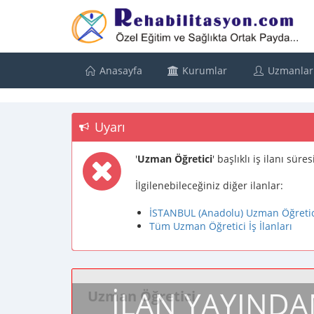
Anasayfa
Kurumlar
Uzmanlar
Uyarı
'
Uzman Öğretici
' başlıklı iş ilanı sü
İlgilenebileceğiniz diğer ilanlar:
İSTANBUL (Anadolu) Uzman Öğretici 
Tüm Uzman Öğretici İş İlanları
İLAN YAYINDA
Uzman Öğretici