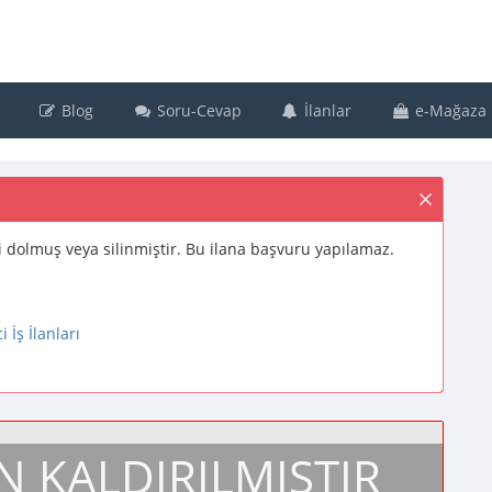
Blog
Soru-Cevap
İlanlar
e-Mağaza
resi dolmuş veya silinmiştir. Bu ilana başvuru yapılamaz.
İş İlanları
N KALDIRILMIŞTIR