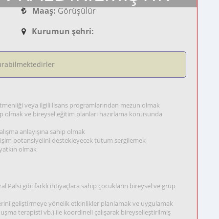
Maaş:
Görüşülür
Kurumun şehri:
rabilmektedirler
retmenliği veya ilgili lisans programlarından mezun olmak
hip olmak ve bireysel eğitim planları hazırlama konusunda
 çalışma anlayışına sahip olmak
gelişim potansiyelini destekleyecek tutum sergilemek
a yatkın olmak
lsi gibi farklı ihtiyaçlara sahip çocukların bireysel ve grup
lerini geliştirmeye yönelik etkinlikler planlamak ve uygulamak
uşma terapisti vb.) ile koordineli çalışarak bireyselleştirilmiş