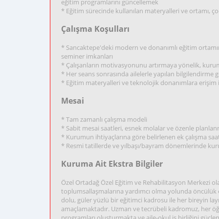
eğitim programlarını güncellemek
* Eğitim sürecinde kullanılan materyalleri ve ortamı, 
Çalışma Koşulları
* Sancaktepe'deki modern ve donanımlı eğitim ortamımı
seminer imkanları
* Çalışanların motivasyonunu artırmaya yönelik, kurum iç
* Her seans sonrasında ailelerle yapılan bilgilendirme
* Eğitim materyalleri ve teknolojik donanımlara erişim
Mesai
* Tam zamanlı çalışma modeli
* Sabit mesai saatleri, esnek molalar ve özenle planlan
* Kurumun ihtiyaçlarına göre belirlenen ek çalışma saat
* Resmi tatillerde ve yılbaşı/bayram dönemlerinde ku
Kuruma Ait Ekstra Bilgiler
Özel Ortadağ Özel Eğitim ve Rehabilitasyon Merkezi ola
toplumsallaşmalarına yardımcı olma yolunda öncülük edi
dolu, güler yüzlü bir eğitimci kadrosu ile her bireyin l
amaçlamaktadır. Uzman ve tecrübeli kadromuz, her öğrenc
programları oluşturmakta ve aile-okul iş birliğini güçl