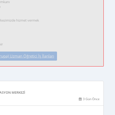
 imkanı
m
rkezimizde hizmet vermek
ir
pa) Uzman Öğretici İş İlanları
TASYON MERKEZI
3 Gün Önce