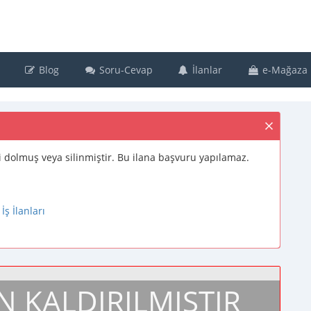
Blog
Soru-Cevap
İlanlar
e-Mağaza
resi dolmuş veya silinmiştir. Bu ilana başvuru yapılamaz.
ş İlanları
N KALDIRILMIŞTIR