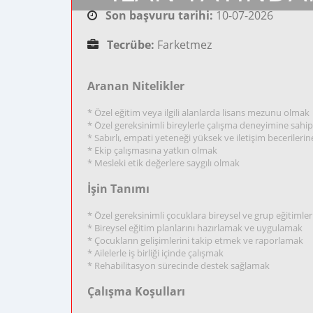
Son başvuru tarihi:
10-07-2026
Tecrübe:
Farketmez
Aranan Nitelikler
* Özel eğitim veya ilgili alanlarda lisans mezunu olmak
* Özel gereksinimli bireylerle çalışma deneyimine sahi
* Sabırlı, empati yeteneği yüksek ve iletişim becerileri
* Ekip çalışmasına yatkın olmak
* Mesleki etik değerlere saygılı olmak
İşin Tanımı
* Özel gereksinimli çocuklara bireysel ve grup eğitimle
* Bireysel eğitim planlarını hazırlamak ve uygulamak
* Çocukların gelişimlerini takip etmek ve raporlamak
* Ailelerle iş birliği içinde çalışmak
* Rehabilitasyon sürecinde destek sağlamak
Çalışma Koşulları