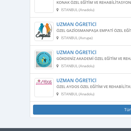
KONAK ÖZEL EĞITIM VE REHABILITASYON
İSTANBUL (Anadolu)
UZMAN ÖĞRETICI
ÖZEL GAZIOSMANPAŞA EMPATI ÖZEL EĞI
İSTANBUL (Avrupa)
UZMAN ÖĞRETICI
GÖKDENIZ AKADEMI ÖZEL EĞITIM VE REH
İSTANBUL (Anadolu)
UZMAN ÖĞRETICI
ÖZEL AYDOS ÖZEL EĞITIM VE REHABILIT
İSTANBUL (Anadolu)
Tü