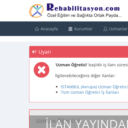
Anasayfa
Kurumlar
Uzmanlar
Uyarı
'
Uzman Öğretici
' başlıklı iş ilanı sü
İlgilenebileceğiniz diğer ilanlar:
İSTANBUL (Avrupa) Uzman Öğretici İ
Tüm Uzman Öğretici İş İlanları
İLAN YAYINDA
Uzman Öğretici