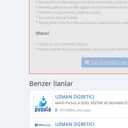
* Deneyimli ve destekleyici bir ekip ortamında çalışma
* Mesleki gelişime yönelik eğitim ve seminerlere katılı
* Modern ve donanımlı çalışma ortamı
* Kurumsal sosyal haklar
* Başakşehir/İstanbul Avrupa Yakası'nda konumlu me
Mesai
* Hafta içi tam zamanlı çalışma
* Mesai saatleri kurum politikaları çerçevesinde belirlen
Tüm İSTANBUL (Avru
Benzer İlanlar
UZMAN ÖĞRETICI
MAVI PUSULA ÖZEL EĞITIM VE REHABILI
İSTANBUL (Avrupa)
UZMAN ÖĞRETICI