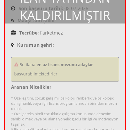
Son başvuru tarihi:
08-07-2026
KALDIRILMIŞTIR
Maaş:
Görüşülür
Tecrübe:
Farketmez
Kurumun şehri:
Bu ilana
en az lisans mezunu adaylar
başvurabilmektedirler
Aranan Nitelikler
* Özel eğitim, çocuk gelişimi, psikoloji, rehberlik ve psikolojik
danışmanlık veya ilgili lisans programlarından birinden mezun
olmak
* Özel gereksinimli çocuklarla çalışma konusunda deneyim
sahibi olmak veya bu alana yönelik güçlü bir ilgi ve motivasyon
taşımak
* Bireysel eğitim planları hazırlama ve uygulama konusunda