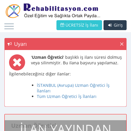
ÜCRETSİZ İş İlanı
Giriş
Uyarı
'
Uzman Öğretici
' başlıklı iş ilanı süresi dolmuş
veya silinmiştir. Bu ilana başvuru yapılamaz.
İlgilenebileceğiniz diğer ilanlar:
İSTANBUL (Avrupa) Uzman Öğretici İş
İlanları
Tüm Uzman Öğretici İş İlanları
İLAN YAYINDAN
Uzman Öğretici