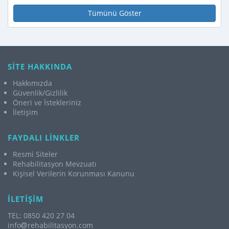
Tümünü Göster
SİTE HAKKINDA
Hakkımızda
Güvenlik/Gizlilik
Öneri ve İstekleriniz
İletişim
FAYDALI LİNKLER
Resmi Siteler
Rehabilitasyon Mevzuatı
Kişisel Verilerin Korunması Kanunu
İLETİŞİM
TEL: 0850 420 27 04
info
rehabilitasyon.com