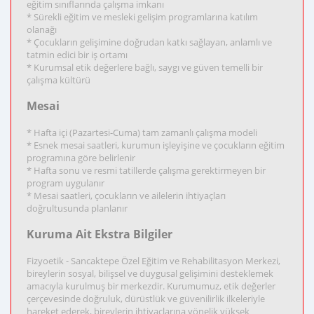
eğitim sınıflarında çalışma imkanı
* Sürekli eğitim ve mesleki gelişim programlarına katılım
olanağı
* Çocukların gelişimine doğrudan katkı sağlayan, anlamlı ve
tatmin edici bir iş ortamı
* Kurumsal etik değerlere bağlı, saygı ve güven temelli bir
çalışma kültürü
Mesai
* Hafta içi (Pazartesi-Cuma) tam zamanlı çalışma modeli
* Esnek mesai saatleri, kurumun işleyişine ve çocukların eğitim
programına göre belirlenir
* Hafta sonu ve resmi tatillerde çalışma gerektirmeyen bir
program uygulanır
* Mesai saatleri, çocukların ve ailelerin ihtiyaçları
doğrultusunda planlanır
Kuruma Ait Ekstra Bilgiler
Fizyoetik - Sancaktepe Özel Eğitim ve Rehabilitasyon Merkezi,
bireylerin sosyal, bilişsel ve duygusal gelişimini desteklemek
amacıyla kurulmuş bir merkezdir. Kurumumuz, etik değerler
çerçevesinde doğruluk, dürüstlük ve güvenilirlik ilkeleriyle
hareket ederek, bireylerin ihtiyaçlarına yönelik yüksek