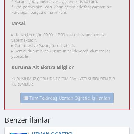
* Kurum içi dayanışma ve saygı temelli iş kültürü.
* Özel gereksinimli çocukların eğitiminde fark yaratan bir
kuruluşun parçası olma imkânı.
Mesai
▸ Haftaiçi her gün 09:00 - 17:30 saatleri arasında mesai
yapılmaktadır.
▸ Cumartesi ve Pazar günleri tatildir.
▸ Gerekli durumlarda kurumun belirleyeceği ek mesailer
yapılabilir.
Kuruma Ait Ekstra Bilgiler
KURUMUMUZ ÇORLUDA EĞİTİM FAALİYETİ SÜRDÜREN BİR
KURUMDUR.
Tüm Tekirdağ Uzman Öğretici İş İlanları
Benzer İlanlar