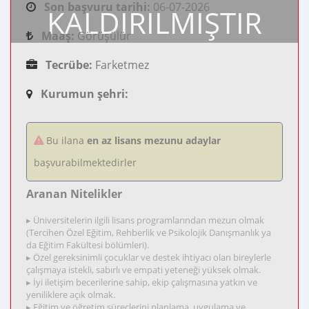
Son başvuru tarihi:
06-07-2026
KALDIRILMIŞTIR
Maaş:
Görüşülür
Tecrübe:
Farketmez
Kurumun şehri:
Bu ilana
en az lisans mezunu adaylar
başvurabilmektedirler
Aranan Nitelikler
▸ Üniversitelerin ilgili lisans programlarından mezun olmak
(Tercihen Özel Eğitim, Rehberlik ve Psikolojik Danışmanlık ya
da Eğitim Fakültesi bölümleri).
▸ Özel gereksinimli çocuklar ve destek ihtiyacı olan bireylerle
çalışmaya istekli, sabırlı ve empati yeteneği yüksek olmak.
▸ İyi iletişim becerilerine sahip, ekip çalışmasına yatkın ve
yeniliklere açık olmak.
▸ Eğitim ve öğretim süreçlerini planlama, uygulama ve