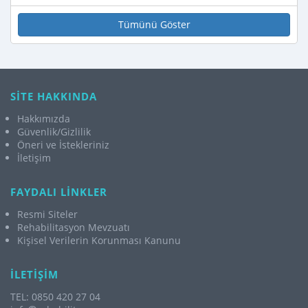
Tümünü Göster
SİTE HAKKINDA
Hakkımızda
Güvenlik/Gizlilik
Öneri ve İstekleriniz
İletişim
FAYDALI LİNKLER
Resmi Siteler
Rehabilitasyon Mevzuatı
Kişisel Verilerin Korunması Kanunu
İLETİŞİM
TEL: 0850 420 27 04