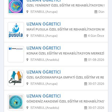
UZMAN ÖĞRETICI
ÖZEL YENIKENT ÖZEL EĞITIM VE REHABILITASYON MERK
İSTANBUL (Avrupa)
Dün
UZMAN ÖĞRETICI
MAVI PUSULA ÖZEL EĞITIM VE REHABILITASYON MERKE
İSTANBUL (Avrupa)
4 Gün Önce
UZMAN ÖĞRETICI
KONAK ÖZEL EĞITIM VE REHABILITASYON MERKEZI
İSTANBUL (Anadolu)
01-08-2026
UZMAN ÖĞRETICI
ÖZEL GAZIOSMANPAŞA EMPATI ÖZEL EĞITIM VE REHAB
İSTANBUL (Avrupa)
30-07-2026
UZMAN ÖĞRETICI
GÖKDENIZ AKADEMI ÖZEL EĞITIM VE REHABILITASYON
İSTANBUL (Anadolu)
30-07-2026