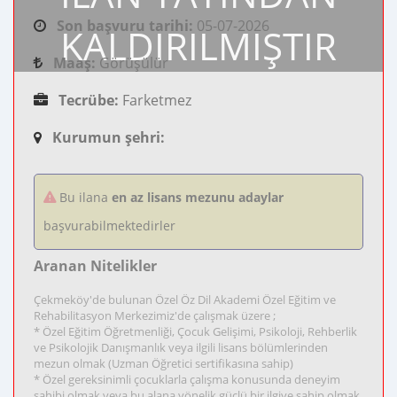
Son başvuru tarihi:
05-07-2026
KALDIRILMIŞTIR
Maaş:
Görüşülür
Tecrübe:
Farketmez
Kurumun şehri:
Bu ilana
en az lisans mezunu adaylar
başvurabilmektedirler
Aranan Nitelikler
Çekmeköy'de bulunan Özel Öz Dil Akademi Özel Eğitim ve
Rehabilitasyon Merkezimiz'de çalışmak üzere ;
* Özel Eğitim Öğretmenliği, Çocuk Gelişimi, Psikoloji, Rehberlik
ve Psikolojik Danışmanlık veya ilgili lisans bölümlerinden
mezun olmak (Uzman Öğretici sertifikasına sahip)
* Özel gereksinimli çocuklarla çalışma konusunda deneyim
sahibi olmak veya bu alana yönelik güçlü bir ilgiye sahip olmak