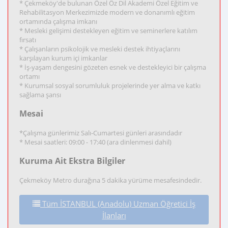
* Çekmeköy'de bulunan Özel Öz Dil Akademi Özel Eğitim ve
Rehabilitasyon Merkezimizde modern ve donanımlı eğitim
ortamında çalışma imkanı
* Mesleki gelişimi destekleyen eğitim ve seminerlere katılım
fırsatı
* Çalışanların psikolojik ve mesleki destek ihtiyaçlarını
karşılayan kurum içi imkanlar
* İş-yaşam dengesini gözeten esnek ve destekleyici bir çalışma
ortamı
* Kurumsal sosyal sorumluluk projelerinde yer alma ve katkı
sağlama şansı
Mesai
*Çalışma günlerimiz Salı-Cumartesi günleri arasındadır
* Mesai saatleri: 09:00 - 17:40 (ara dinlenmesi dahil)
Kuruma Ait Ekstra Bilgiler
Çekmeköy Metro durağına 5 dakika yürüme mesafesindedir.
Tüm İSTANBUL (Anadolu) Uzman Öğretici İş
İlanları