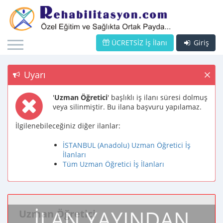
ÜCRETSİZ İş İlanı
Giriş
Uyarı
'
Uzman Öğretici
' başlıklı iş ilanı süresi dolmuş
veya silinmiştir. Bu ilana başvuru yapılamaz.
İlgilenebileceğiniz diğer ilanlar:
İSTANBUL (Anadolu) Uzman Öğretici İş
İlanları
Tüm Uzman Öğretici İş İlanları
İLAN YAYINDAN
Uzman Öğretici