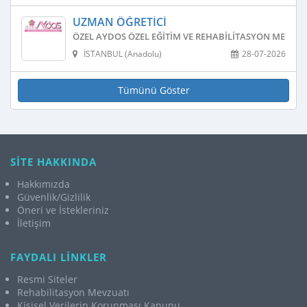
UZMAN ÖĞRETICI
ÖZEL AYDOS ÖZEL EĞITIM VE REHABILITASYON MERKEZ
İSTANBUL (Anadolu)
28-07-2026
Tümünü Göster
SİTE HAKKINDA
Hakkımızda
Güvenlik/Gizlilik
Öneri ve İstekleriniz
İletişim
FAYDALI LİNKLER
Resmi Siteler
Rehabilitasyon Mevzuatı
Kişisel Verilerin Korunması Kanunu