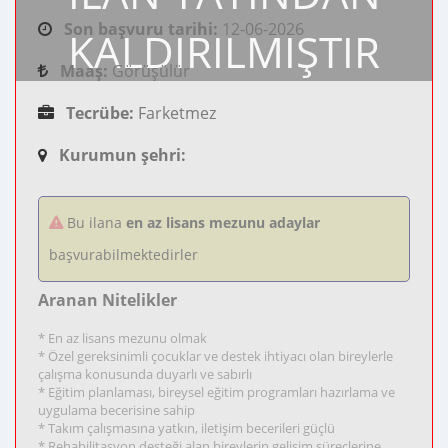
Son başvuru tarihi:
12-06-2026
KALDIRILMIŞTIR
Maaş:
Görüşülür
Tecrübe:
Farketmez
Kurumun şehri:
Bu ilana
en az lisans mezunu adaylar
başvurabilmektedirler
Aranan Nitelikler
* En az lisans mezunu olmak
* Özel gereksinimli çocuklar ve destek ihtiyacı olan bireylerle
çalışma konusunda duyarlı ve sabırlı
* Eğitim planlaması, bireysel eğitim programları hazırlama ve
uygulama becerisine sahip
* Takım çalışmasına yatkın, iletişim becerileri güçlü
* Rehabilitasyon desteği alan bireylerin gelişim süreçlerine