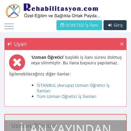
ÜCRETSİZ İş İlanı
Giriş
Uyarı
'
Uzman Öğretici
' başlıklı iş ilanı süresi dolmuş
veya silinmiştir. Bu ilana başvuru yapılamaz.
İlgilenebileceğiniz diğer ilanlar:
İSTANBUL (Avrupa) Uzman Öğretici İş
İlanları
Tüm Uzman Öğretici İş İlanları
İLAN YAYINDAN
Uzman Öğretici