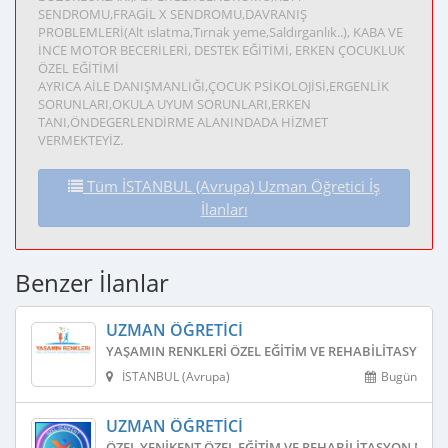
SENDROMU,FRAGİL X SENDROMU,DAVRANIŞ
PROBLEMLERİ(Alt ıslatma,Tırnak yeme,Saldırganlık..), KABA VE
İNCE MOTOR BECERİLERİ, DESTEK EĞİTİMİ, ERKEN ÇOCUKLUK
ÖZEL EĞİTİMİ
AYRICA AİLE DANIŞMANLIĞI,ÇOCUK PSİKOLOJİSİ,ERGENLİK
SORUNLARI,OKULA UYUM SORUNLARI,ERKEN
TANI,ÖNDEGERLENDİRME ALANINDADA HİZMET
VERMEKTEYİZ.
Tüm İSTANBUL (Avrupa) Uzman Öğretici İş
İlanları
Benzer İlanlar
UZMAN ÖĞRETICI
YAŞAMIN RENKLERI ÖZEL EĞITIM VE REHABILITASYON 
İSTANBUL (Avrupa)
Bugün
UZMAN ÖĞRETICI
ÖZEL YENIKENT ÖZEL EĞITIM VE REHABILITASYON MERK