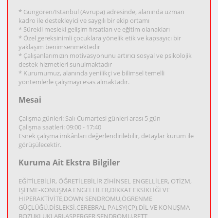
* Güngören/İstanbul (Avrupa) adresinde, alanında uzman
kadro ile destekleyici ve saygılı bir ekip ortamı
* Sürekli mesleki gelişim fırsatları ve eğitim olanakları
* Özel gereksinimli çocuklara yönelik etik ve kapsayıcı bir
yaklaşım benimsenmektedir
* Çalışanlarımızın motivasyonunu artırıcı sosyal ve psikolojik
destek hizmetleri sunulmaktadır
* Kurumumuz, alanında yenilikçi ve bilimsel temelli
yöntemlerle çalışmayı esas almaktadır.
Mesai
Çalışma günleri: Salı-Cumartesi günleri arası 5 gün
Çalışma saatleri: 09:00 - 17:40
Esnek çalışma imkânları değerlendirilebilir, detaylar kurum ile
görüşülecektir.
Kuruma Ait Ekstra Bilgiler
EĞİTİLEBİLİR, ÖĞRETİLEBİLİR ZİHİNSEL ENGELLİLER, OTİZM,
İŞİTME-KONUŞMA ENGELLİLER,DİKKAT EKSİKLİĞİ VE
HİPERAKTİVİTE,DOWN SENDROMU,ÖGRENME
GÜÇLÜĞÜ,DİSLEKSİ,CEREBRAL PALSY(CP),DİL VE KONUŞMA
BOZUKLUKLARI,ASPERGER SENDROMU,RETT