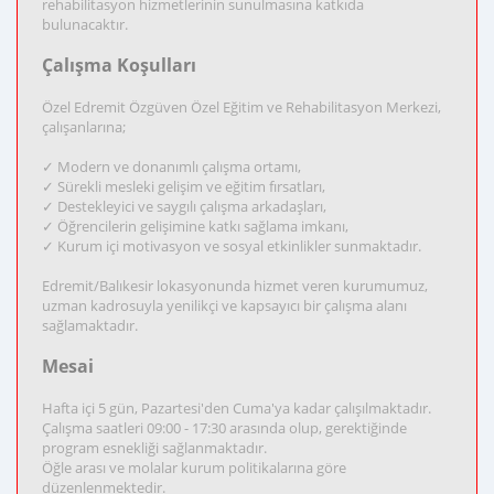
rehabilitasyon hizmetlerinin sunulmasına katkıda
bulunacaktır.
Çalışma Koşulları
Özel Edremit Özgüven Özel Eğitim ve Rehabilitasyon Merkezi,
çalışanlarına;
✓ Modern ve donanımlı çalışma ortamı,
✓ Sürekli mesleki gelişim ve eğitim fırsatları,
✓ Destekleyici ve saygılı çalışma arkadaşları,
✓ Öğrencilerin gelişimine katkı sağlama imkanı,
✓ Kurum içi motivasyon ve sosyal etkinlikler sunmaktadır.
Edremit/Balıkesir lokasyonunda hizmet veren kurumumuz,
uzman kadrosuyla yenilikçi ve kapsayıcı bir çalışma alanı
sağlamaktadır.
Mesai
Hafta içi 5 gün, Pazartesi'den Cuma'ya kadar çalışılmaktadır.
Çalışma saatleri 09:00 - 17:30 arasında olup, gerektiğinde
program esnekliği sağlanmaktadır.
Öğle arası ve molalar kurum politikalarına göre
düzenlenmektedir.