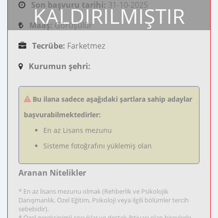
Son başvuru tarihi:
31-10-2025
KALDIRILMIŞTIR
Maaş:
Görüşülür
Tecrübe:
Farketmez
Kurumun şehri:
Bu ilana sadece aşağıdaki şartlara sahip adaylar
başvurabilmektedirler:
En az Lisans mezunu
Sisteme fotoğrafını yüklemiş olan
Aranan Nitelikler
* En az lisans mezunu olmak (Rehberlik ve Psikolojik
Danışmanlık, Özel Eğitim, Psikoloji veya ilgili bölümler tercih
sebebidir).
* Özel gereksinimli çocuklar ve destek ihtiyacı olan bireylerle