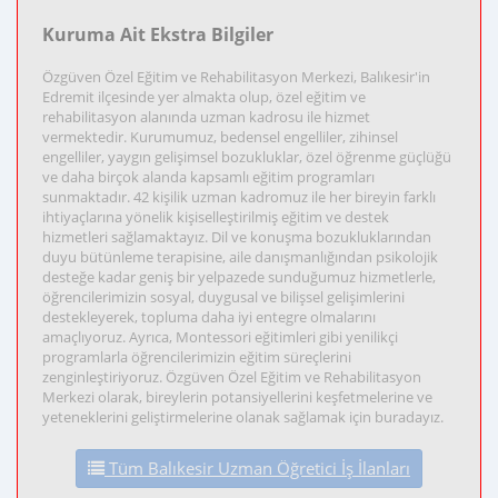
Kuruma Ait Ekstra Bilgiler
Özgüven Özel Eğitim ve Rehabilitasyon Merkezi, Balıkesir'in
Edremit ilçesinde yer almakta olup, özel eğitim ve
rehabilitasyon alanında uzman kadrosu ile hizmet
vermektedir. Kurumumuz, bedensel engelliler, zihinsel
engelliler, yaygın gelişimsel bozukluklar, özel öğrenme güçlüğü
ve daha birçok alanda kapsamlı eğitim programları
sunmaktadır. 42 kişilik uzman kadromuz ile her bireyin farklı
ihtiyaçlarına yönelik kişiselleştirilmiş eğitim ve destek
hizmetleri sağlamaktayız. Dil ve konuşma bozukluklarından
duyu bütünleme terapisine, aile danışmanlığından psikolojik
desteğe kadar geniş bir yelpazede sunduğumuz hizmetlerle,
öğrencilerimizin sosyal, duygusal ve bilişsel gelişimlerini
destekleyerek, topluma daha iyi entegre olmalarını
amaçlıyoruz. Ayrıca, Montessori eğitimleri gibi yenilikçi
programlarla öğrencilerimizin eğitim süreçlerini
zenginleştiriyoruz. Özgüven Özel Eğitim ve Rehabilitasyon
Merkezi olarak, bireylerin potansiyellerini keşfetmelerine ve
yeteneklerini geliştirmelerine olanak sağlamak için buradayız.
Tüm Balıkesir Uzman Öğretici İş İlanları