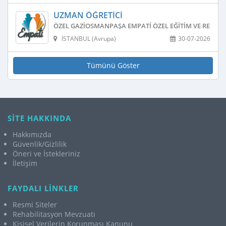
UZMAN ÖĞRETICI
ÖZEL GAZIOSMANPAŞA EMPATI ÖZEL EĞITIM VE REHAB
İSTANBUL (Avrupa)
30-07-2026
Tümünü Göster
SİTE HAKKINDA
Hakkımızda
Güvenlik/Gizlilik
Öneri ve İstekleriniz
İletişim
FAYDALI LİNKLER
Resmi Siteler
Rehabilitasyon Mevzuatı
Kişisel Verilerin Korunması Kanunu