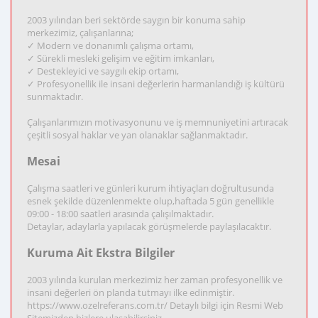
2003 yılından beri sektörde saygın bir konuma sahip
merkezimiz, çalışanlarına;
✓ Modern ve donanımlı çalışma ortamı,
✓ Sürekli mesleki gelişim ve eğitim imkanları,
✓ Destekleyici ve saygılı ekip ortamı,
✓ Profesyonellik ile insani değerlerin harmanlandığı iş kültürü
sunmaktadır.
Çalışanlarımızın motivasyonunu ve iş memnuniyetini artıracak
çeşitli sosyal haklar ve yan olanaklar sağlanmaktadır.
Mesai
Çalışma saatleri ve günleri kurum ihtiyaçları doğrultusunda
esnek şekilde düzenlenmekte olup,haftada 5 gün genellikle
09:00 - 18:00 saatleri arasında çalışılmaktadır.
Detaylar, adaylarla yapılacak görüşmelerde paylaşılacaktır.
Kuruma Ait Ekstra Bilgiler
2003 yılında kurulan merkezimiz her zaman profesyonellik ve
insani değerleri ön planda tutmayı ilke edinmiştir.
https://www.ozelreferans.com.tr/ Detaylı bilgi için Resmi Web