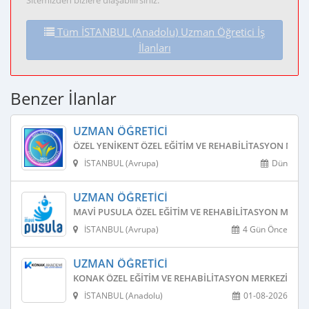
Sitemizden bizlere ulaşabilirsiniz.
Tüm İSTANBUL (Anadolu) Uzman Öğretici İş
İlanları
Benzer İlanlar
UZMAN ÖĞRETICI
ÖZEL YENIKENT ÖZEL EĞITIM VE REHABILITASYON MERK
İSTANBUL (Avrupa)
Dün
UZMAN ÖĞRETICI
MAVI PUSULA ÖZEL EĞITIM VE REHABILITASYON MERKE
İSTANBUL (Avrupa)
4 Gün Önce
UZMAN ÖĞRETICI
KONAK ÖZEL EĞITIM VE REHABILITASYON MERKEZI
İSTANBUL (Anadolu)
01-08-2026