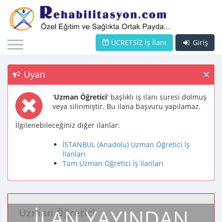
ÜCRETSİZ İş İlanı
Giriş
Uyarı
'
Uzman Öğretici
' başlıklı iş ilanı süresi dolmuş
veya silinmiştir. Bu ilana başvuru yapılamaz.
İlgilenebileceğiniz diğer ilanlar:
İSTANBUL (Anadolu) Uzman Öğretici İş
İlanları
Tüm Uzman Öğretici İş İlanları
İLAN YAYINDAN
Uzman Öğretici