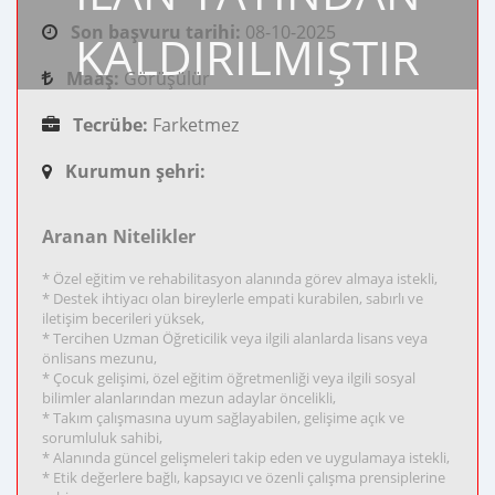
Son başvuru tarihi:
08-10-2025
KALDIRILMIŞTIR
Maaş:
Görüşülür
Tecrübe:
Farketmez
Kurumun şehri:
Aranan Nitelikler
* Özel eğitim ve rehabilitasyon alanında görev almaya istekli,
* Destek ihtiyacı olan bireylerle empati kurabilen, sabırlı ve
iletişim becerileri yüksek,
* Tercihen Uzman Öğreticilik veya ilgili alanlarda lisans veya
önlisans mezunu,
* Çocuk gelişimi, özel eğitim öğretmenliği veya ilgili sosyal
bilimler alanlarından mezun adaylar öncelikli,
* Takım çalışmasına uyum sağlayabilen, gelişime açık ve
sorumluluk sahibi,
* Alanında güncel gelişmeleri takip eden ve uygulamaya istekli,
* Etik değerlere bağlı, kapsayıcı ve özenli çalışma prensiplerine