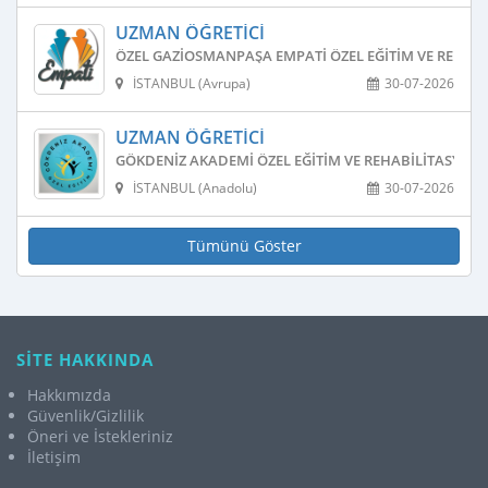
UZMAN ÖĞRETICI
ÖZEL GAZIOSMANPAŞA EMPATI ÖZEL EĞITIM VE REHAB
İSTANBUL (Avrupa)
30-07-2026
UZMAN ÖĞRETICI
GÖKDENIZ AKADEMI ÖZEL EĞITIM VE REHABILITASYON
İSTANBUL (Anadolu)
30-07-2026
Tümünü Göster
SİTE HAKKINDA
Hakkımızda
Güvenlik/Gizlilik
Öneri ve İstekleriniz
İletişim