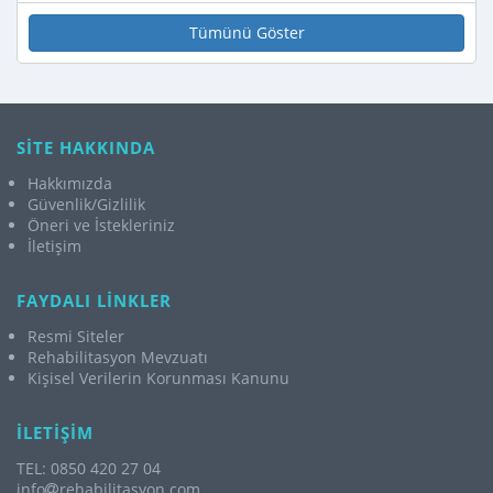
Tümünü Göster
SİTE HAKKINDA
Hakkımızda
Güvenlik/Gizlilik
Öneri ve İstekleriniz
İletişim
FAYDALI LİNKLER
Resmi Siteler
Rehabilitasyon Mevzuatı
Kişisel Verilerin Korunması Kanunu
İLETİŞİM
TEL: 0850 420 27 04
info
rehabilitasyon.com