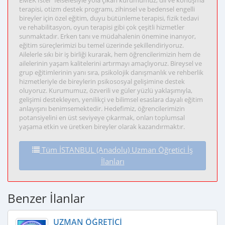
EMEK İster' felsefesiyle yola çıkan kurumumuz, dil ve konuşma
terapisi, otizm destek programı, zihinsel ve bedensel engelli
bireyler için özel eğitim, duyu bütünleme terapisi, fizik tedavi
ve rehabilitasyon, oyun terapisi gibi çok çeşitli hizmetler
sunmaktadır. Erken tanı ve müdahalenin önemine inanıyor,
eğitim süreçlerimizi bu temel üzerinde şekillendiriyoruz.
Ailelerle sıkı bir iş birliği kurarak, hem öğrencilerimizin hem de
ailelerinin yaşam kalitelerini artırmayı amaçlıyoruz. Bireysel ve
grup eğitimlerinin yanı sıra, psikolojik danışmanlık ve rehberlik
hizmetleriyle de bireylerin psikososyal gelişimine destek
oluyoruz. Kurumumuz, özverili ve güler yüzlü yaklaşımıyla,
gelişimi destekleyen, yenilikçi ve bilimsel esaslara dayalı eğitim
anlayışını benimsemektedir. Hedefimiz, öğrencilerimizin
potansiyelini en üst seviyeye çıkarmak, onları toplumsal
yaşama etkin ve üretken bireyler olarak kazandırmaktır.
Tüm İSTANBUL (Anadolu) Uzman Öğretici İş
İlanları
Benzer İlanlar
UZMAN ÖĞRETICI