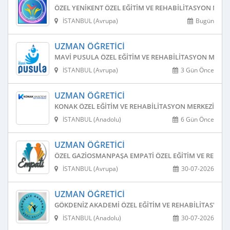
ÖZEL YENIKENT ÖZEL EĞITIM VE REHABILITASYON MERK
İSTANBUL (Avrupa)
Bugün
UZMAN ÖĞRETICI
MAVI PUSULA ÖZEL EĞITIM VE REHABILITASYON MERKE
İSTANBUL (Avrupa)
3 Gün Önce
UZMAN ÖĞRETICI
KONAK ÖZEL EĞITIM VE REHABILITASYON MERKEZI
İSTANBUL (Anadolu)
6 Gün Önce
UZMAN ÖĞRETICI
ÖZEL GAZIOSMANPAŞA EMPATI ÖZEL EĞITIM VE REHAB
İSTANBUL (Avrupa)
30-07-2026
UZMAN ÖĞRETICI
GÖKDENIZ AKADEMI ÖZEL EĞITIM VE REHABILITASYON
İSTANBUL (Anadolu)
30-07-2026