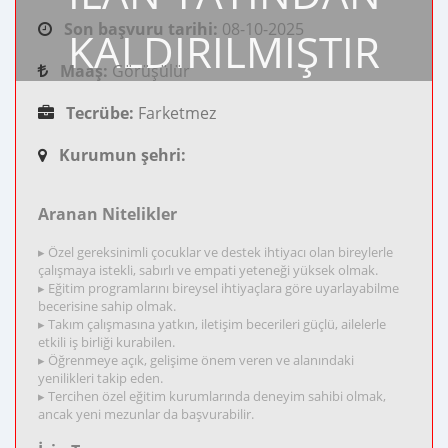
Son başvuru tarihi:
08-10-2025
KALDIRILMIŞTIR
Maaş:
Görüşülür
Tecrübe:
Farketmez
Kurumun şehri:
Aranan Nitelikler
▸ Özel gereksinimli çocuklar ve destek ihtiyacı olan bireylerle
çalışmaya istekli, sabırlı ve empati yeteneği yüksek olmak.
▸ Eğitim programlarını bireysel ihtiyaçlara göre uyarlayabilme
becerisine sahip olmak.
▸ Takım çalışmasına yatkın, iletişim becerileri güçlü, ailelerle
etkili iş birliği kurabilen.
▸ Öğrenmeye açık, gelişime önem veren ve alanındaki
yenilikleri takip eden.
▸ Tercihen özel eğitim kurumlarında deneyim sahibi olmak,
ancak yeni mezunlar da başvurabilir.