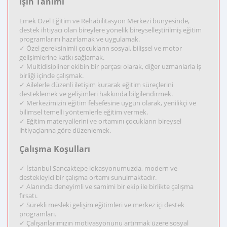
İşin Tanımı
Emek Özel Eğitim ve Rehabilitasyon Merkezi bünyesinde,
destek ihtiyacı olan bireylere yönelik bireyselleştirilmiş eğitim
programlarını hazırlamak ve uygulamak.
✓ Özel gereksinimli çocukların sosyal, bilişsel ve motor
gelişimlerine katkı sağlamak.
✓ Multidisipliner ekibin bir parçası olarak, diğer uzmanlarla iş
birliği içinde çalışmak.
✓ Ailelerle düzenli iletişim kurarak eğitim süreçlerini
desteklemek ve gelişimleri hakkında bilgilendirmek.
✓ Merkezimizin eğitim felsefesine uygun olarak, yenilikçi ve
bilimsel temelli yöntemlerle eğitim vermek.
✓ Eğitim materyallerini ve ortamını çocukların bireysel
ihtiyaçlarına göre düzenlemek.
Çalışma Koşulları
✓ İstanbul Sancaktepe lokasyonumuzda, modern ve
destekleyici bir çalışma ortamı sunulmaktadır.
✓ Alanında deneyimli ve samimi bir ekip ile birlikte çalışma
fırsatı.
✓ Sürekli mesleki gelişim eğitimleri ve merkez içi destek
programları.
✓ Çalışanlarımızın motivasyonunu artırmak üzere sosyal