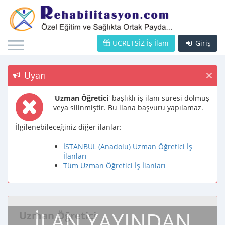
ÜCRETSİZ İş İlanı
Giriş
Uyarı
'
Uzman Öğretici
' başlıklı iş ilanı süresi dolmuş
veya silinmiştir. Bu ilana başvuru yapılamaz.
İlgilenebileceğiniz diğer ilanlar:
İSTANBUL (Anadolu) Uzman Öğretici İş
İlanları
Tüm Uzman Öğretici İş İlanları
İLAN YAYINDAN
Uzman Öğretici