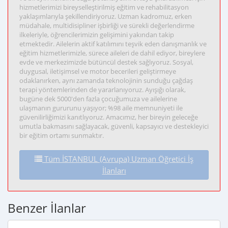
hizmetlerimizi bireyselleştirilmiş eğitim ve rehabilitasyon
yaklaşımlarıyla şekillendiriyoruz. Uzman kadromuz, erken
müdahale, multidisipliner işbirliği ve sürekli değerlendirme
ilkeleriyle, öğrencilerimizin gelişimini yakından takip
etmektedir. Ailelerin aktif katılımını teşvik eden danışmanlık ve
eğitim hizmetlerimizle, sürece aileleri de dahil ediyor, bireylere
evde ve merkezimizde bütüncül destek sağlıyoruz. Sosyal,
duygusal, iletişimsel ve motor becerileri geliştirmeye
odaklanırken, aynı zamanda teknolojinin sunduğu çağdaş
terapi yöntemlerinden de yararlanıyoruz. Ayışığı olarak,
bugüne dek 5000'den fazla çocuğumuza ve ailelerine
ulaşmanın gururunu yaşıyor; %98 aile memnuniyeti ile
güvenilirliğimizi kanıtlıyoruz. Amacımız, her bireyin geleceğe
umutla bakmasını sağlayacak, güvenli, kapsayıcı ve destekleyici
bir eğitim ortamı sunmaktır.
Tüm İSTANBUL (Avrupa) Uzman Öğretici İş
İlanları
Benzer İlanlar