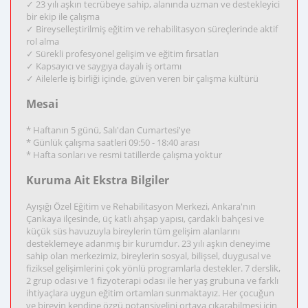
✓ 23 yılı aşkın tecrübeye sahip, alanında uzman ve destekleyici
bir ekip ile çalışma
✓ Bireyselleştirilmiş eğitim ve rehabilitasyon süreçlerinde aktif
rol alma
✓ Sürekli profesyonel gelişim ve eğitim fırsatları
✓ Kapsayıcı ve saygıya dayalı iş ortamı
✓ Ailelerle iş birliği içinde, güven veren bir çalışma kültürü
Mesai
* Haftanın 5 günü, Salı'dan Cumartesi'ye
* Günlük çalışma saatleri 09:50 - 18:40 arası
* Hafta sonları ve resmi tatillerde çalışma yoktur
Kuruma Ait Ekstra Bilgiler
Ayışığı Özel Eğitim ve Rehabilitasyon Merkezi, Ankara'nın
Çankaya ilçesinde, üç katlı ahşap yapısı, çardaklı bahçesi ve
küçük süs havuzuyla bireylerin tüm gelişim alanlarını
desteklemeye adanmış bir kurumdur. 23 yılı aşkın deneyime
sahip olan merkezimiz, bireylerin sosyal, bilişsel, duygusal ve
fiziksel gelişimlerini çok yönlü programlarla destekler. 7 derslik,
2 grup odası ve 1 fizyoterapi odası ile her yaş grubuna ve farklı
ihtiyaçlara uygun eğitim ortamları sunmaktayız. Her çocuğun
ve bireyin kendine özgü potansiyelini ortaya çıkarabilmesi için