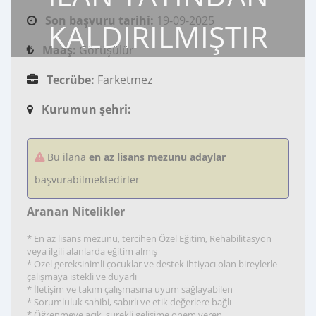
Son başvuru tarihi:
19-09-2025
KALDIRILMIŞTIR
Maaş:
Görüşülür
Tecrübe:
Farketmez
Kurumun şehri:
Bu ilana
en az lisans mezunu adaylar
başvurabilmektedirler
Aranan Nitelikler
* En az lisans mezunu, tercihen Özel Eğitim, Rehabilitasyon
veya ilgili alanlarda eğitim almış
* Özel gereksinimli çocuklar ve destek ihtiyacı olan bireylerle
çalışmaya istekli ve duyarlı
* İletişim ve takım çalışmasına uyum sağlayabilen
* Sorumluluk sahibi, sabırlı ve etik değerlere bağlı
* Öğrenmeye açık, sürekli gelişime önem veren