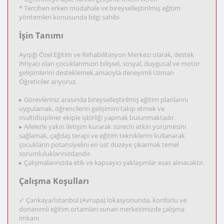
* Tercihen erken müdahale ve bireyselleştirilmiş eğitim
yöntemleri konusunda bilgi sahibi
İşin Tanımı
Ayışığı Özel Eğitim ve Rehabilitasyon Merkezi olarak, destek
ihtiyacı olan çocuklarımızın bilişsel, sosyal, duygusal ve motor
gelişimlerini desteklemek amacıyla deneyimli Uzman
Öğreticiler arıyoruz.
▸ Görevleriniz arasında bireyselleştirilmiş eğitim planlarını
uygulamak, öğrencilerin gelişimini takip etmek ve
multidisipliner ekiple işbirliği yapmak bulunmaktadır.
▸ Ailelerle yakın iletişim kurarak sürecin etkin yürümesini
sağlamak, çağdaş terapi ve eğitim tekniklerini kullanarak
çocukların potansiyelini en üst düzeye çıkarmak temel
sorumluluklarınızdandır.
▸ Çalışmalarınızda etik ve kapsayıcı yaklaşımlar esas alınacaktır.
Çalışma Koşulları
✓ Çankaya/İstanbul (Avrupa) lokasyonunda, konforlu ve
donanımlı eğitim ortamları sunan merkezimizde çalışma
imkanı