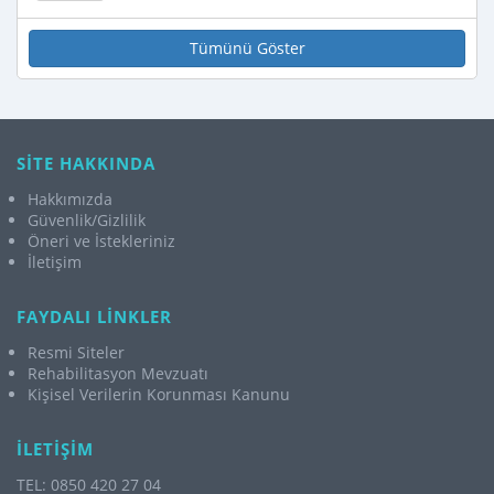
Tümünü Göster
SİTE HAKKINDA
Hakkımızda
Güvenlik/Gizlilik
Öneri ve İstekleriniz
İletişim
FAYDALI LİNKLER
Resmi Siteler
Rehabilitasyon Mevzuatı
Kişisel Verilerin Korunması Kanunu
İLETİŞİM
TEL: 0850 420 27 04