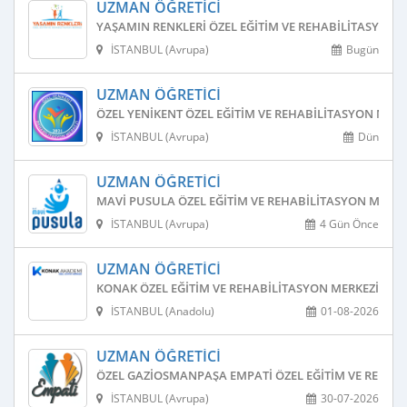
UZMAN ÖĞRETICI
YAŞAMIN RENKLERI ÖZEL EĞITIM VE REHABILITASYON 
İSTANBUL (Avrupa)
Bugün
UZMAN ÖĞRETICI
ÖZEL YENIKENT ÖZEL EĞITIM VE REHABILITASYON MERK
İSTANBUL (Avrupa)
Dün
UZMAN ÖĞRETICI
MAVI PUSULA ÖZEL EĞITIM VE REHABILITASYON MERKE
İSTANBUL (Avrupa)
4 Gün Önce
UZMAN ÖĞRETICI
KONAK ÖZEL EĞITIM VE REHABILITASYON MERKEZI
İSTANBUL (Anadolu)
01-08-2026
UZMAN ÖĞRETICI
ÖZEL GAZIOSMANPAŞA EMPATI ÖZEL EĞITIM VE REHAB
İSTANBUL (Avrupa)
30-07-2026