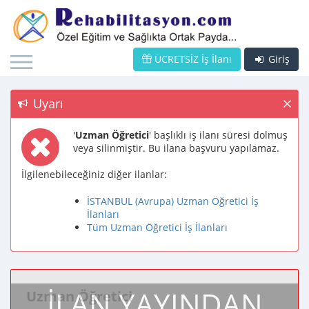
ÜCRETSİZ İş İlanı
Giriş
Uyarı
'
Uzman Öğretici
' başlıklı iş ilanı süresi dolmuş
veya silinmiştir. Bu ilana başvuru yapılamaz.
İlgilenebileceğiniz diğer ilanlar:
İSTANBUL (Avrupa) Uzman Öğretici İş
İlanları
Tüm Uzman Öğretici İş İlanları
İLAN YAYINDAN
Uzman Öğretici