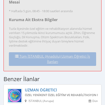
Mesai
* Haftada 5 gün, 08:45 - 18:00 saatleri arasında
Kuruma Ait Ekstra Bilgiler
Tuzla ilçesinde özel eğitim ve rehabilitasyon alanında hizmet
verirken 15.yılımızda ikinci kurumumuzu açtık. Zihin, Öğrenme
Güçlüğü, Dil Konuşma, Otizm Spektrum Bozuklukları, Fizik,
İşitme destek eğitimine ihtiyaç duyan bireylere hizmet
verilmektedir.
Tüm İSTANBUL (Anadolu) Uzman Öğretici İş
İlanları
Benzer İlanlar
UZMAN ÖĞRETICI
ÖZEL YENIKENT ÖZEL EĞITIM VE REHABILITASYON MERK
İSTANBUL (Avrupa)
Dün