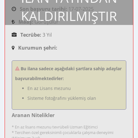
Son başvuru tarihi:
17-07-2025
KALDIRILMIŞTIR
Maaş:
Görüşülür
Tecrübe:
3 Yıl
Kurumun şehri:
Bu ilana sadece aşağıdaki şartlara sahip adaylar
başvurabilmektedirler:
En az Lisans mezunu
Sisteme fotoğrafını yüklemiş olan
Aranan Nitelikler
* En az lisans mezunu tevrübeli Uzman Eğitimci
* Tercihen özel gereksinimli çocuklarla çalışma deneyimi