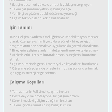
(Minimum 3 yıl)
* İletişim becerileri yüksek, empatik yaklaşım sergileyen
* Takım çalışmasına yatkın, iş birliğine açık
* Yenilikçi ve çözüm odaklı düşünme yeteneği
* Eğitim teknolojilerini etkin kullanabilen
İşin Tanımı
Tuzla Gelişim Akademi Özel Eğitim ve Rehabilitasyon Merkezi
olarak, özel gereksinimli çocuklara yönelik bireysel eğitim
programlarını hazırlamak ve uygulamakla görevli olacaksınız.
* Bireylerin gelişim alanlarını değerlendirmek ve takip etmek
* Ailelerle etkili iletişim kurarak destek süreçlerini koordine
etmek
* Eğitim sürecinde gerekli materyal ve kaynakları hazırlamak
* Öğrenme süreçlerinde bireylerin motivasyonunu artırmak
için uygun stratejiler geliştirmek
Çalışma Koşulları
* Tam zamanlı (Full-time) çalışma imkanı
* Destekleyici ve profesyonel bir çalışma ortamı
* Sürekli mesleki gelişim ve eğitim fırsatları
* Takım içinde uyumlu bir iş birliği kültürü