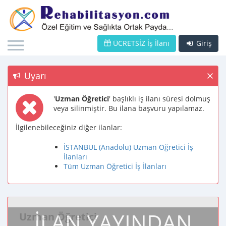
ÜCRETSİZ İş İlanı
Giriş
Uyarı
'
Uzman Öğretici
' başlıklı iş ilanı süresi dolmuş
veya silinmiştir. Bu ilana başvuru yapılamaz.
İlgilenebileceğiniz diğer ilanlar:
İSTANBUL (Anadolu) Uzman Öğretici İş
İlanları
Tüm Uzman Öğretici İş İlanları
İLAN YAYINDAN
Uzman Öğretici