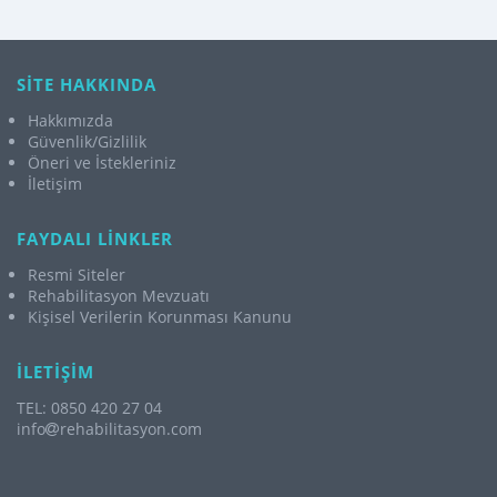
SİTE HAKKINDA
Hakkımızda
Güvenlik/Gizlilik
Öneri ve İstekleriniz
İletişim
FAYDALI LİNKLER
Resmi Siteler
Rehabilitasyon Mevzuatı
Kişisel Verilerin Korunması Kanunu
İLETİŞİM
TEL: 0850 420 27 04
info
rehabilitasyon.com