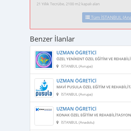
21 Yıllık Tecrübe, 2100 m2 kapalı alan
Tüm İSTANBUL (Anado
Benzer İlanlar
UZMAN ÖĞRETICI
ÖZEL YENIKENT ÖZEL EĞITIM VE REHABIL
İSTANBUL (Avrupa)
UZMAN ÖĞRETICI
MAVI PUSULA ÖZEL EĞITIM VE REHABILI
İSTANBUL (Avrupa)
UZMAN ÖĞRETICI
KONAK ÖZEL EĞITIM VE REHABILITASYON
İSTANBUL (Anadolu)