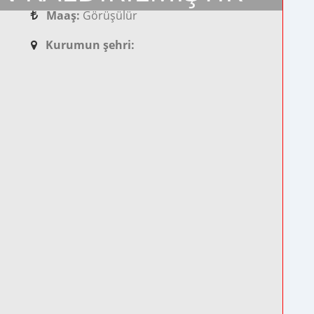
Maaş:
Görüşülür
Kurumun şehri: