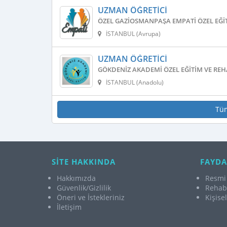
UZMAN ÖĞRETICI
ÖZEL GAZIOSMANPAŞA EMPATI ÖZEL EĞI
İSTANBUL (Avrupa)
UZMAN ÖĞRETICI
GÖKDENIZ AKADEMI ÖZEL EĞITIM VE REH
İSTANBUL (Anadolu)
Tü
SİTE HAKKINDA
FAYDA
Hakkımızda
Resmi 
Güvenlik/Gizlilik
Rehabi
Öneri ve İstekleriniz
Kişise
İletişim