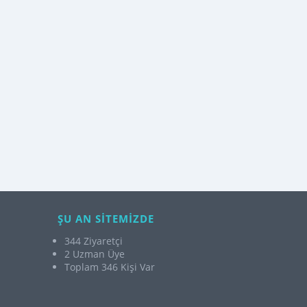
ŞU AN SİTEMİZDE
344 Ziyaretçi
2 Uzman Üye
Toplam 346 Kişi Var