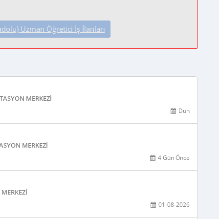
lu) Uzman Öğretici İş İlanları
ITASYON MERKEZI
Dün
TASYON MERKEZI
4 Gün Önce
 MERKEZI
01-08-2026