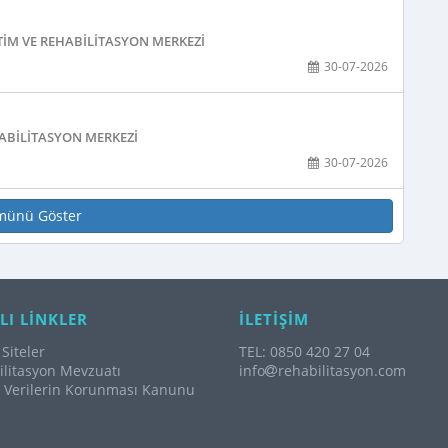
TIM VE REHABILITASYON MERKEZI
30-07-2026
ABILITASYON MERKEZI
30-07-2026
münü Göster
LI LİNKLER
İLETİŞİM
Siteler
TEL: 0850 420 27 04
litasyon Mevzuatı
info
rehabilitasyon.com
l Verilerin Korunması Kanunu