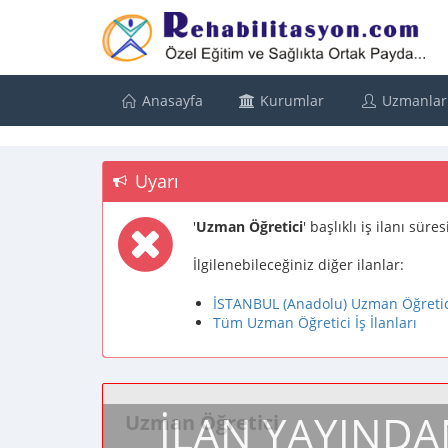
Anasayfa
Kurumlar
Uzmanlar
Uyarı
'
Uzman Öğretici
' başlıklı iş ilanı sü
İlgilenebileceğiniz diğer ilanlar:
İSTANBUL (Anadolu) Uzman Öğretici 
Tüm Uzman Öğretici İş İlanları
İLAN YAYINDA
Uzman Öğretici