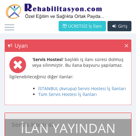
ÜCRETSİZ İş İlanı
Giriş
Uyarı
'
Servis Hostesi
' başlıklı iş ilanı süresi dolmuş
veya silinmiştir. Bu ilana başvuru yapılamaz.
İlgilenebileceğiniz diğer ilanlar:
İSTANBUL (Avrupa) Servis Hostesi İş İlanları
Tüm Servis Hostesi İş İlanları
İLAN YAYINDAN
Servis Hostesi