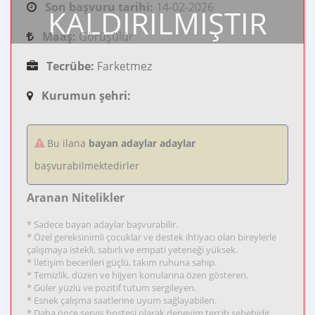
Son başvuru tarihi:
14-02-2026
KALDIRILMIŞTIR
Maaş:
Görüşülür
Tecrübe:
Farketmez
Kurumun şehri:
Bu ilana
bayan adaylar adaylar
başvurabilmektedirler
Aranan Nitelikler
* Sadece bayan adaylar başvurabilir.
* Özel gereksinimli çocuklar ve destek ihtiyacı olan bireylerle
çalışmaya istekli, sabırlı ve empati yeteneği yüksek.
* İletişim becerileri güçlü, takım ruhuna sahip.
* Temizlik, düzen ve hijyen konularına özen gösteren.
* Güler yüzlü ve pozitif tutum sergileyen.
* Esnek çalışma saatlerine uyum sağlayabilen.
* Daha önce servis hostesi olarak deneyim tercih sebebidir