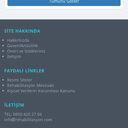
Tümünü Göster
SİTE HAKKINDA
Hakkımızda
Güvenlik/Gizlilik
Öneri ve İstekleriniz
İletişim
FAYDALI LİNKLER
Resmi Siteler
Rehabilitasyon Mevzuatı
Kişisel Verilerin Korunması Kanunu
İLETİŞİM
TEL: 0850 420 27 04
info
rehabilitasyon.com