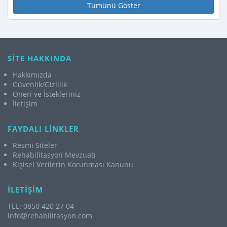
Tümünü Göster
SİTE HAKKINDA
Hakkımızda
Güvenlik/Gizlilik
Öneri ve İstekleriniz
İletişim
FAYDALI LİNKLER
Resmi Siteler
Rehabilitasyon Mevzuatı
Kişisel Verilerin Korunması Kanunu
İLETİŞİM
TEL: 0850 420 27 04
info
rehabilitasyon.com