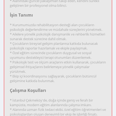
* Alanındaki güncel yaklaşımları takip eden, kendini sürekli
geliştiren bir profesyonel olma bilinci.
İşin Tanımı
* Kurumumuzda rehabilitasyon desteği alan çocukların
psikolojik değerlendirme ve müdahale süreçlerini yönetmek.
* Ailelere yönelik psikolojik danışmanlık ve rehberlik hizmetleri
sunarak destek sürecine dahil olmak.
* Çocukların bireysel gelişim planlarına katkıda bulunacak
psikolojik raporlar hazırlamak ve ekiple paylaşmak.
* Özel eğitim sürecinde çocukların duygusal ve sosyal
uyumunu destekleyici terapi oturumları düzenlemek.
* Psikolojik test ve ölçüm araçlarını etkin kullanarak, çocukların
gelişimsel ihtiyaçlarını belirlemeye yönelik çalışmalar
yürütmek.
* Ekip içi koordinasyonu sağlayarak, çocukların bütüncül
gelişimine katkıda bulunmak.
Çalışma Koşulları
* İstanbul Çekmeköy'de, doğa içinde geniş ve ferah bir
kampüste, modern eğitim alanlarında çalışma imkanı.
* Alanında uzman fizik tedavi ekibi, özel eğitim öğretmenleri ve
psikologlardan oluşan deneyimli bir ekip ile işbirliği fırsatı.