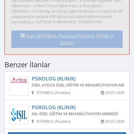
faydalanabilmektedir. 5 Fizyoterapist , 6 Zihinsel Engelliler Sınıf
Öğretmeni , 4 Okul Öncesi Öğretmeni ,2 Özel Eğitim
Öğretmeni, 3 Psikolog ve 2 Grup Eğitmenimizle ve toplamda 30
çalışanımızla yaklaşık 400 öğrenciye kaliteli eğitim hizmeti
sunmaktayız. İLETİŞİM NUMARAMIZ 05326935744
Tüm İSTANBUL (Avrupa) Psikolog (Klinik) İş
İlanları
Benzer İlanlar
PSIKOLOG (KLINIK)
ÖZEL AYDOS ÖZEL EĞITIM VE REHABILITASYON MERKEZ
İSTANBUL (Anadolu)
24-07-2026
PSIKOLOG (KLINIK)
IŞIL ÖZEL EĞITIM VE REHABILITASYON MERKEZI
İSTANBUL (Anadolu)
09-07-2026