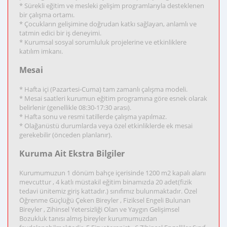
* Sürekli eğitim ve mesleki gelişim programlarıyla desteklenen
bir çalışma ortamı.
* Çocukların gelişimine doğrudan katkı sağlayan, anlamlı ve
tatmin edici bir iş deneyimi.
* Kurumsal sosyal sorumluluk projelerine ve etkinliklere
katılım imkanı.
Mesai
* Hafta içi (Pazartesi-Cuma) tam zamanlı çalışma modeli.
* Mesai saatleri kurumun eğitim programına göre esnek olarak
belirlenir (genellikle 08:30-17:30 arası).
* Hafta sonu ve resmi tatillerde çalışma yapılmaz.
* Olağanüstü durumlarda veya özel etkinliklerde ek mesai
gerekebilir (önceden planlanır).
Kuruma Ait Ekstra Bilgiler
Kurumumuzun 1 dönüm bahçe içerisinde 1200 m2 kapalı alanı
mevcuttur , 4 katlı müstakil eğitim binamızda 20 adet(fizik
tedavi ünitemiz giriş kattadır.) sınıfımız bulunmaktadır. Özel
Öğrenme Güçlüğü Çeken Bireyler , Fiziksel Engeli Bulunan
Bireyler , Zihinsel Yetersizliği Olan ve Yaygın Gelişimsel
Bozukluk tanısı almış bireyler kurumumuzdan