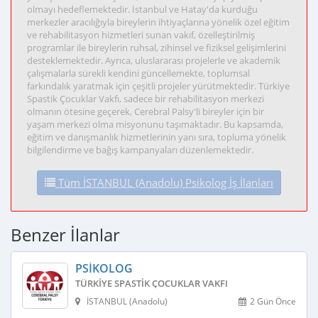
olmayı hedeflemektedir. İstanbul ve Hatay'da kurduğu
merkezler aracılığıyla bireylerin ihtiyaçlarına yönelik özel eğitim
ve rehabilitasyon hizmetleri sunan vakıf, özelleştirilmiş
programlar ile bireylerin ruhsal, zihinsel ve fiziksel gelişimlerini
desteklemektedir. Ayrıca, uluslararası projelerle ve akademik
çalışmalarla sürekli kendini güncellemekte, toplumsal
farkındalık yaratmak için çeşitli projeler yürütmektedir. Türkiye
Spastik Çocuklar Vakfı, sadece bir rehabilitasyon merkezi
olmanın ötesine geçerek, Cerebral Palsy'li bireyler için bir
yaşam merkezi olma misyonunu taşımaktadır. Bu kapsamda,
eğitim ve danışmanlık hizmetlerinin yanı sıra, topluma yönelik
bilgilendirme ve bağış kampanyaları düzenlemektedir.
Tüm İSTANBUL (Anadolu) Psikolog İş İlanları
Benzer İlanlar
PSIKOLOG
TÜRKIYE SPASTIK ÇOCUKLAR VAKFI
İSTANBUL (Anadolu)
2 Gün Önce