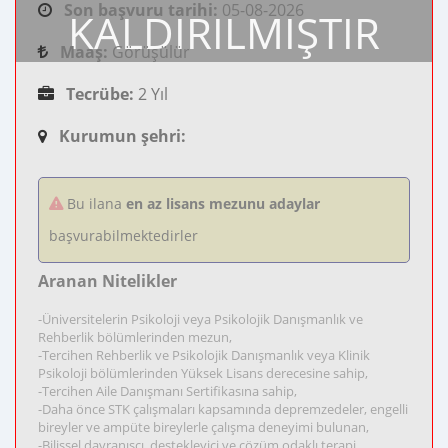
Son başvuru tarihi:
05-08-2026
KALDIRILMIŞTIR
Maaş:
Görüşülür
Tecrübe:
2 Yıl
Kurumun şehri:
Bu ilana
en az lisans mezunu adaylar
başvurabilmektedirler
Aranan Nitelikler
-Üniversitelerin Psikoloji veya Psikolojik Danışmanlık ve
Rehberlik bölümlerinden mezun,
-Tercihen Rehberlik ve Psikolojik Danışmanlık veya Klinik
Psikoloji bölümlerinden Yüksek Lisans derecesine sahip,
-Tercihen Aile Danışmanı Sertifikasına sahip,
-Daha önce STK çalışmaları kapsamında depremzedeler, engelli
bireyler ve ampüte bireylerle çalışma deneyimi bulunan,
-Bilişsel davranışçı, destekleyici ve çözüm odaklı terapi