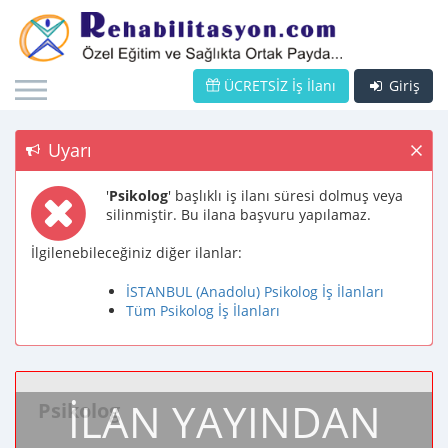
ÜCRETSİZ İş İlanı
Giriş
Uyarı
'
Psikolog
' başlıklı iş ilanı süresi dolmuş veya
silinmiştir. Bu ilana başvuru yapılamaz.
İlgilenebileceğiniz diğer ilanlar:
İSTANBUL (Anadolu) Psikolog İş İlanları
Tüm Psikolog İş İlanları
İLAN YAYINDAN
Psikolog