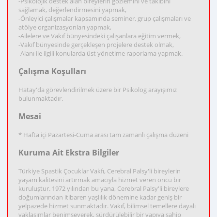
-Psikolojik destek alan bireylerin gözlemini ve takibini
sağlamak, değerlendirmesini yapmak,
-Önleyici çalışmalar kapsamında seminer, grup çalışmaları ve
atölye organizasyonları yapmak,
-Ailelere ve Vakıf bünyesindeki çalışanlara eğitim vermek,
-Vakıf bünyesinde gerçekleşen projelere destek olmak,
-Alanı ile ilgili konularda üst yönetime raporlama yapmak.
Çalışma Koşulları
Hatay'da görevlendirilmek üzere bir Psikolog arayışımız
bulunmaktadır.
Mesai
* Hafta içi Pazartesi-Cuma arası tam zamanlı çalışma düzeni
Kuruma Ait Ekstra Bilgiler
Türkiye Spastik Çocuklar Vakfı, Cerebral Palsy'li bireylerin
yaşam kalitesini artırmak amacıyla hizmet veren öncü bir
kuruluştur. 1972 yılından bu yana, Cerebral Palsy'li bireylere
doğumlarından itibaren yaşlılık dönemine kadar geniş bir
yelpazede hizmet sunmaktadır. Vakıf, bilimsel temellere dayalı
yaklaşımlar benimseyerek, sürdürülebilir bir yapıya sahip