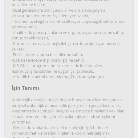
becerilerine hakim,
-Özel gereksinimi olan çocuklar ve aileleri ile çalışma
konusunda minimum 5 yıl deneyim sahibi,
-Tercihen özel eğitim ve rehabilitasyon veya sağlık sektöründe
görev yapmış,
-Analitik düşünce, planlama ve organizasyon becerisine sahip,
sonuç odaklı çalışan,
-Kurumsal temsil yeteneği, iletişim ve koordinasyon becerisi
yüksek,
-Etkili sunum yapma becerilerine sahip,
-Çok iyi seviyede İngilizce bilgisine sahip,
-MS Office programlarını iyi derecede kullanabilen,
-Esnek çalışma saatlerine uygun çalışabilecek,
-Askerlik hizmetini tamamlamış (Erkek adaylar için).
İşin Tanımı
-Psikolojik desteğe ihtiyaç duyan bireyler ve ailelerine yönelik
bireysel psikolojik danışmanlık görüşmeleri gerçekleştirmek,
-Depremzedeler, engelli bireyler ve ampüte bireylerin yakınları
ile bakım verenlerine yönelik psikolojik destek süreçlerini
yürütmek,
-Gerekli durumlarda bireyleri destek için ilgili birimlere
yönlendirmek ve oradaki kişiler ile koordineli çalışmak,