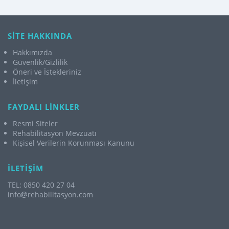
SİTE HAKKINDA
Hakkımızda
Güvenlik/Gizlilik
Öneri ve İstekleriniz
İletişim
FAYDALI LİNKLER
Resmi Siteler
Rehabilitasyon Mevzuatı
Kişisel Verilerin Korunması Kanunu
İLETİŞİM
TEL: 0850 420 27 04
info
rehabilitasyon.com