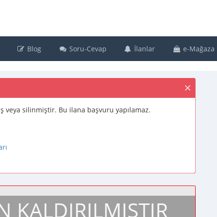
Blog
Soru-Cevap
İlanlar
e-Mağaza
muş veya silinmiştir. Bu ilana başvuru yapılamaz.
arı
N KALDIRILMIŞTIR