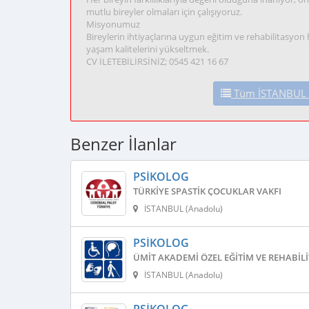
mutlu bireyler olmaları için çalışıyoruz.
Misyonumuz
Bireylerin ihtiyaçlarına uygun eğitim ve rehabilitasyon
yaşam kalitelerini yükseltmek.
CV İLETEBİLİRSİNİZ; 0545 421 16 67
Tüm İSTANBUL (A
Benzer İlanlar
PSIKOLOG
TÜRKIYE SPASTIK ÇOCUKLAR VAKFI
İSTANBUL (Anadolu)
PSIKOLOG
ÜMIT AKADEMI ÖZEL EĞITIM VE REHABIL
İSTANBUL (Anadolu)