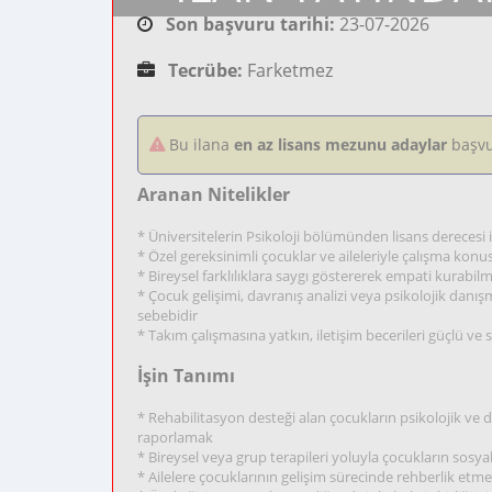
Son başvuru tarihi:
23-07-2026
Tecrübe:
Farketmez
Bu ilana
en az lisans mezunu adaylar
başvu
Aranan Nitelikler
* Üniversitelerin Psikoloji bölümünden lisans derecesi
* Özel gereksinimli çocuklar ve aileleriyle çalışma ko
* Bireysel farklılıklara saygı göstererek empati kurabi
* Çocuk gelişimi, davranış analizi veya psikolojik danış
sebebidir
* Takım çalışmasına yatkın, iletişim becerileri güçlü ve 
İşin Tanımı
* Rehabilitasyon desteği alan çocukların psikolojik ve 
raporlamak
* Bireysel veya grup terapileri yoluyla çocukların sosy
* Ailelere çocuklarının gelişim sürecinde rehberlik et