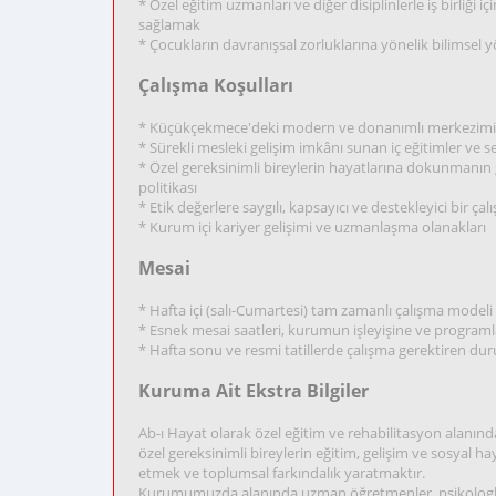
* Özel eğitim uzmanları ve diğer disiplinlerle iş birliği i
sağlamak
* Çocukların davranışsal zorluklarına yönelik bilimsel 
Çalışma Koşulları
* Küçükçekmece'deki modern ve donanımlı merkezimizde, 
* Sürekli mesleki gelişim imkânı sunan iç eğitimler ve s
* Özel gereksinimli bireylerin hayatlarına dokunmanın g
politikası
* Etik değerlere saygılı, kapsayıcı ve destekleyici bir ça
* Kurum içi kariyer gelişimi ve uzmanlaşma olanakları
Mesai
* Hafta içi (salı-Cumartesi) tam zamanlı çalışma modeli
* Esnek mesai saatleri, kurumun işleyişine ve programlar
* Hafta sonu ve resmi tatillerde çalışma gerektiren du
Kuruma Ait Ekstra Bilgiler
Ab-ı Hayat olarak özel eğitim ve rehabilitasyon alan
özel gereksinimli bireylerin eğitim, gelişim ve sosyal ha
etmek ve toplumsal farkındalık yaratmaktır.
Kurumumuzda alanında uzman öğretmenler, psikologlar,