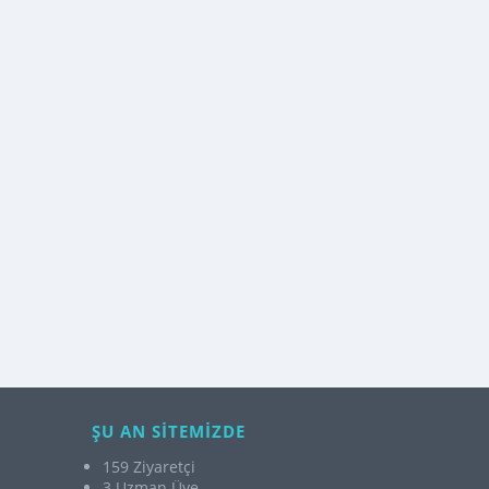
ŞU AN SİTEMİZDE
159 Ziyaretçi
3 Uzman Üye