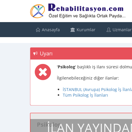
Anasayfa
Kurumlar
Uzmanlar
Uyarı
'
Psikolog
' başlıklı iş ilanı süresi dol
İlgilenebileceğiniz diğer ilanlar:
İSTANBUL (Avrupa) Psikolog İş İlanl
Tüm Psikolog İş İlanları
İLAN YAYINDA
Psikolog