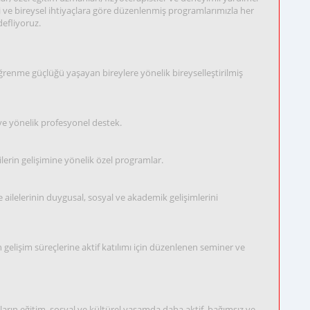
 ve bireysel ihtiyaçlara göre düzenlenmiş programlarımızla her
efliyoruz.
öğrenme güçlüğü yaşayan bireylere yönelik bireyselleştirilmiş
eye yönelik profesyonel destek.
lerin gelişimine yönelik özel programlar.
 ailelerinin duygusal, sosyal ve akademik gelişimlerini
nın gelişim süreçlerine aktif katılımı için düzenlenen seminer ve
onların eğitim, sosyal ve kültürel yaşamda daha aktif, bağımsız ve