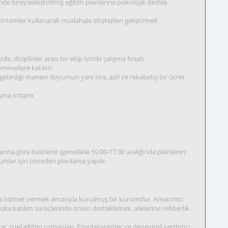
çinde bireyselleştirilmiş eğitim planlarına psikolojik destek
yöntemler kullanarak müdahale stratejileri geliştirmek
disiplinler arası bir ekip içinde çalışma fırsatı
eminerlere katılım
etirdiği manevi doyumun yanı sıra, adil ve rekabetçi bir ücret
lışma ortamı
ına göre belirlenir (genellikle 10:00-17:30 aralığında planlanır)
rumlar için önceden planlama yapılır
ında hizmet vermek amacıyla kurulmuş bir kurumdur. Amacımız;
yata katılım süreçlerinde onları desteklemek, ailelerine rehberlik
 özel eğitim uzmanları, fizyoterapistler ve deneyimli yardımcı