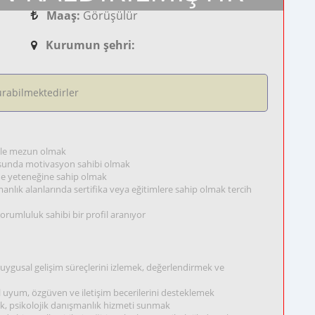
Maaş:
Görüşülür
Kurumun şehri:
rabilmektedirler
 ile mezun olmak
nusunda motivasyon sahibi olmak
lme yeteneğine sahip olmak
manlık alanlarında sertifika veya eğitimlere sahip olmak tercih
sorumluluk sahibi bir profil aranıyor
duygusal gelişim süreçlerini izlemek, değerlendirmek ve
al uyum, özgüven ve iletişim becerilerini desteklemek
mek, psikolojik danışmanlık hizmeti sunmak