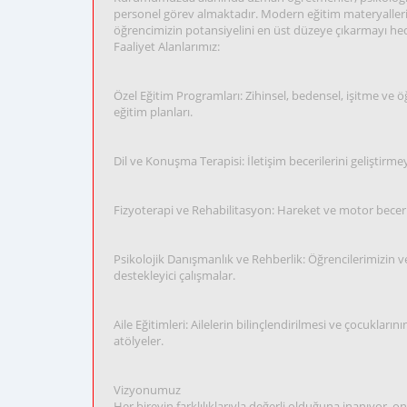
personel görev almaktadır. Modern eğitim materyalleri
öğrencimizin potansiyelini en üst düzeye çıkarmayı hed
Faaliyet Alanlarımız:
Özel Eğitim Programları: Zihinsel, bedensel, işitme ve 
eğitim planları.
Dil ve Konuşma Terapisi: İletişim becerilerini geliştirm
Fizyoterapi ve Rehabilitasyon: Hareket ve motor beceri
Psikolojik Danışmanlık ve Rehberlik: Öğrencilerimizin ve
destekleyici çalışmalar.
Aile Eğitimleri: Ailelerin bilinçlendirilmesi ve çocukları
atölyeler.
Vizyonumuz
Her bireyin farklılıklarıyla değerli olduğuna inanıyor, 