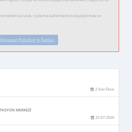
 hizmetleri sunarak, topluma katılımlarını kolaylaştırmak ve
vrupa) Psikolog İş İlanları
2 Gün Önce
ITASYON MERKEZI
25-07-2026