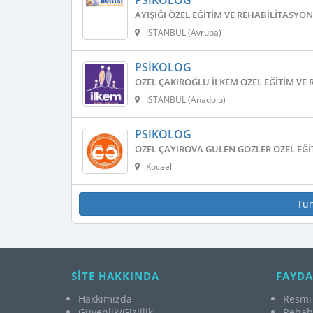
PSIKOLOG
AYIŞIĞI ÖZEL EĞITIM VE REHABILITASYO
İSTANBUL (Avrupa)
PSIKOLOG
ÖZEL ÇAKIROĞLU İLKEM ÖZEL EĞITIM VE
İSTANBUL (Anadolu)
PSIKOLOG
ÖZEL ÇAYIROVA GÜLEN GÖZLER ÖZEL EĞI
Kocaeli
Tü
SİTE HAKKINDA
FAYDA
Hakkımızda
Resmi 
Güvenlik/Gizlilik
Rehabi