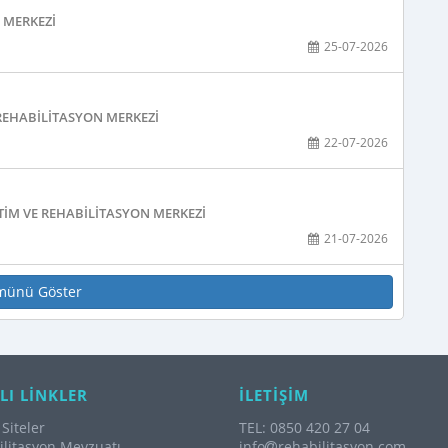
N MERKEZI
25-07-2026
 REHABILITASYON MERKEZI
22-07-2026
TIM VE REHABILITASYON MERKEZI
21-07-2026
münü Göster
LI LİNKLER
İLETİŞİM
Siteler
TEL: 0850 420 27 04
litasyon Mevzuatı
info
rehabilitasyon.com