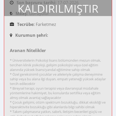
Son başvuru tarihi:
17-07-2026
KALDIRILMIŞTIR
Maaş:
Görüşülür
Tecrübe:
Farketmez
Kurumun şehri:
Aranan Nitelikler
* Üniversitelerin Psikoloji lisans bölümünden mezun olmak,
tercihen klinik psikoloji, gelişim psikolojisi veya özel eğitim
alanında yüksek lisans/yandal eğitimine sahip olmak
* Özel gereksinimli çocuklar ve aileleriyle çalışma deneyimine
sahip veya bu alana ilgi duyan, empati yeteneği yüksek adaylar
tercih edilecektir
* Bireysel terapi, oyun terapisi veya davranışsal müdahale
yöntemlerine hakimiyet, bu konularda sertifika veya eğitim
almış olmak avantaj sağlayacaktır
* Çocuk gelişimi, otizm spektrum bozukluğu, dikkat eksikliği ve
hiperaktivite bozukluğu gibi alanlarda bilgi sahibi olmak
* Takım çalışmasına yatkın, sabırlı, iletişim becerileri güçlü ve