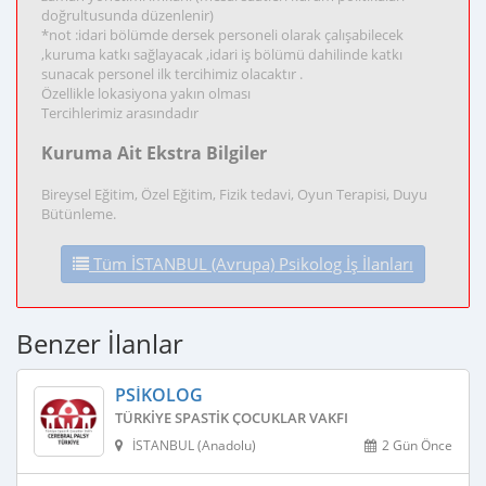
doğrultusunda düzenlenir)
*not :idari bölümde dersek personeli olarak çalışabilecek
,kuruma katkı sağlayacak ,idari iş bölümü dahilinde katkı
sunacak personel ilk tercihimiz olacaktır .
Özellikle lokasiyona yakın olması
Tercihlerimiz arasındadır
Kuruma Ait Ekstra Bilgiler
Bireysel Eğitim, Özel Eğitim, Fizik tedavi, Oyun Terapisi, Duyu
Bütünleme.
Tüm İSTANBUL (Avrupa) Psikolog İş İlanları
Benzer İlanlar
PSIKOLOG
TÜRKIYE SPASTIK ÇOCUKLAR VAKFI
İSTANBUL (Anadolu)
2 Gün Önce