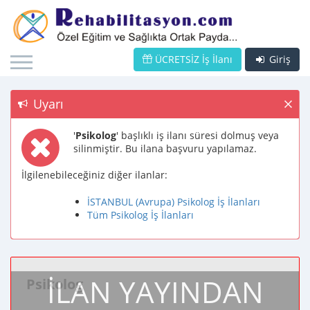
ÜCRETSİZ İş İlanı
Giriş
Uyarı
'
Psikolog
' başlıklı iş ilanı süresi dolmuş veya
silinmiştir. Bu ilana başvuru yapılamaz.
İlgilenebileceğiniz diğer ilanlar:
İSTANBUL (Avrupa) Psikolog İş İlanları
Tüm Psikolog İş İlanları
İLAN YAYINDAN
Psikolog