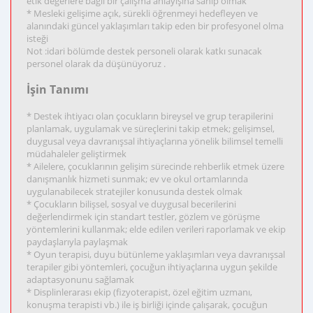
etik değerlere bağlı bir çalışma anlayışına sahip olmak
* Mesleki gelişime açık, sürekli öğrenmeyi hedefleyen ve
alanındaki güncel yaklaşımları takip eden bir profesyonel olma
isteği
Not :idari bölümde destek personeli olarak katkı sunacak
personel olarak da düşünüyoruz .
İşin Tanımı
* Destek ihtiyacı olan çocukların bireysel ve grup terapilerini
planlamak, uygulamak ve süreçlerini takip etmek; gelişimsel,
duygusal veya davranışsal ihtiyaçlarına yönelik bilimsel temelli
müdahaleler geliştirmek
* Ailelere, çocuklarının gelişim sürecinde rehberlik etmek üzere
danışmanlık hizmeti sunmak; ev ve okul ortamlarında
uygulanabilecek stratejiler konusunda destek olmak
* Çocukların bilişsel, sosyal ve duygusal becerilerini
değerlendirmek için standart testler, gözlem ve görüşme
yöntemlerini kullanmak; elde edilen verileri raporlamak ve ekip
paydaşlarıyla paylaşmak
* Oyun terapisi, duyu bütünleme yaklaşımları veya davranışsal
terapiler gibi yöntemleri, çocuğun ihtiyaçlarına uygun şekilde
adaptasyonunu sağlamak
* Displinlerarası ekip (fizyoterapist, özel eğitim uzmanı,
konuşma terapisti vb.) ile iş birliği içinde çalışarak, çocuğun