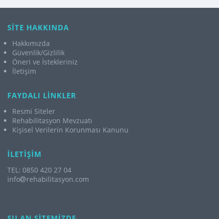
SİTE HAKKINDA
Hakkımızda
Güvenlik/Gizlilik
Öneri ve İstekleriniz
İletişim
FAYDALI LİNKLER
Resmi Siteler
Rehabilitasyon Mevzuatı
Kişisel Verilerin Korunması Kanunu
İLETİŞİM
TEL: 0850 420 27 04
info
rehabilitasyon.com
ŞU AN SİTEMİZDE