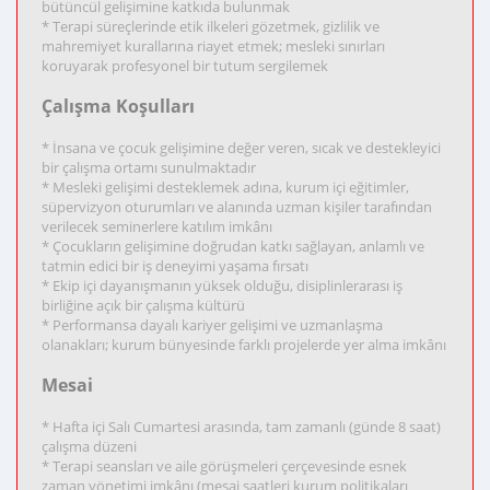
bütüncül gelişimine katkıda bulunmak
* Terapi süreçlerinde etik ilkeleri gözetmek, gizlilik ve
mahremiyet kurallarına riayet etmek; mesleki sınırları
koruyarak profesyonel bir tutum sergilemek
Çalışma Koşulları
* İnsana ve çocuk gelişimine değer veren, sıcak ve destekleyici
bir çalışma ortamı sunulmaktadır
* Mesleki gelişimi desteklemek adına, kurum içi eğitimler,
süpervizyon oturumları ve alanında uzman kişiler tarafından
verilecek seminerlere katılım imkânı
* Çocukların gelişimine doğrudan katkı sağlayan, anlamlı ve
tatmin edici bir iş deneyimi yaşama fırsatı
* Ekip içi dayanışmanın yüksek olduğu, disiplinlerarası iş
birliğine açık bir çalışma kültürü
* Performansa dayalı kariyer gelişimi ve uzmanlaşma
olanakları; kurum bünyesinde farklı projelerde yer alma imkânı
Mesai
* Hafta içi Salı Cumartesi arasında, tam zamanlı (günde 8 saat)
çalışma düzeni
* Terapi seansları ve aile görüşmeleri çerçevesinde esnek
zaman yönetimi imkânı (mesai saatleri kurum politikaları